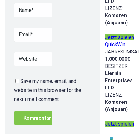
LTD
LIZENZ:
Komoren
(Anjouan)
Jetzt spielen
QuickWin
JAHRESUMSAT
1.000.000€
BESITZER:
Liernin
Enterprises
Save my name, email, and
LTD
website in this browser for the
LIZENZ:
next time I comment.
Komoren
(Anjouan)
Jetzt spielen