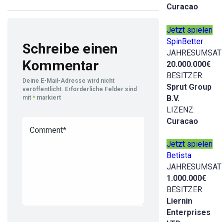
Curacao
Jetzt spielen
SpinBetter
Schreibe einen
JAHRESUMSAT
Kommentar
20.000.000€
BESITZER:
Deine E-Mail-Adresse wird nicht
Sprut Group
veröffentlicht.
Erforderliche Felder sind
B.V.
mit
*
markiert
LIZENZ:
Curacao
Jetzt spielen
Betista
JAHRESUMSAT
1.000.000€
BESITZER:
Liernin
Enterprises