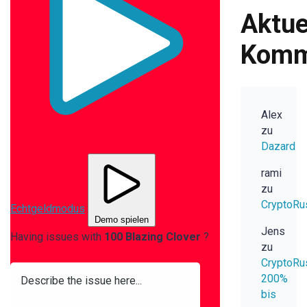
Aktue
Komm
Alex
zu
Dazard
rami
zu
CryptoRu
Echtgeldmodus
Demo spielen
Jens
Having issues with
100 Blazing Clover
?
zu
CryptoRu
200%
bis