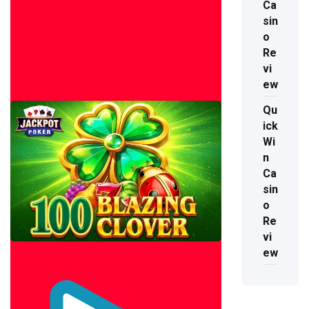
Ca
sin
o
Re
vi
ew
Qu
ick
Wi
n
Ca
sin
o
Re
vi
ew