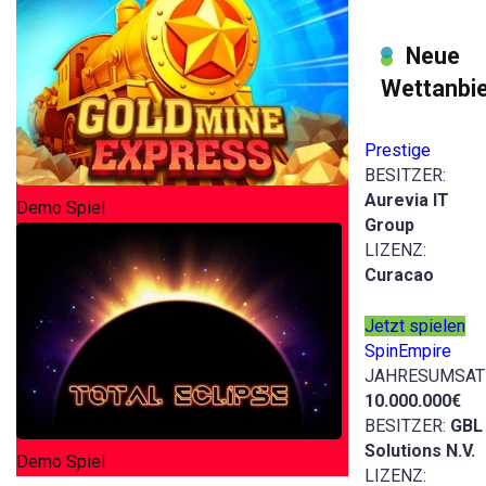
Neue
Wettanbie
Prestige
BESITZER:
Aurevia IT
Demo Spiel
Group
LIZENZ:
Curacao
Jetzt spielen
SpinEmpire
JAHRESUMSAT
10.000.000€
BESITZER:
GBL
Solutions N.V.
Demo Spiel
LIZENZ: