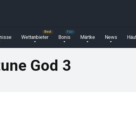
nisse
Wettanbieter
Bonis
Märtke
News
Häuf
tune God 3