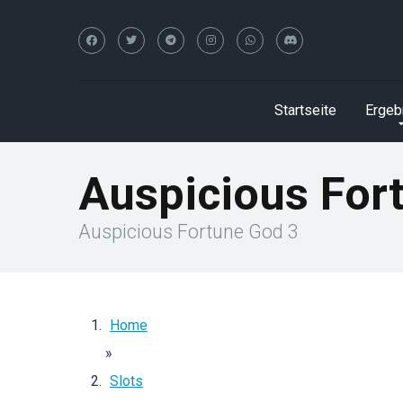
Startseite
Ergeb
Auspicious For
Auspicious Fortune God 3
Home
»
Slots