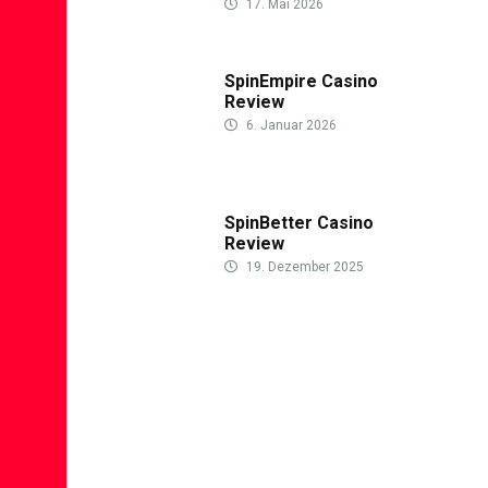
17. Mai 2026
SpinEmpire Casino
Review
6. Januar 2026
SpinBetter Casino
Review
19. Dezember 2025