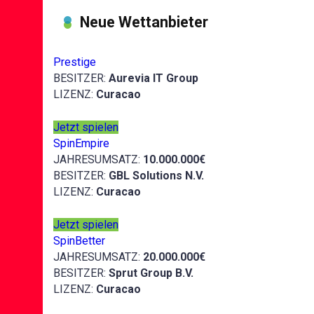
Neue Wettanbieter
Prestige
BESITZER:
Aurevia IT Group
LIZENZ:
Curacao
Jetzt spielen
SpinEmpire
JAHRESUMSATZ:
10.000.000€
BESITZER:
GBL Solutions N.V.
LIZENZ:
Curacao
Jetzt spielen
SpinBetter
JAHRESUMSATZ:
20.000.000€
BESITZER:
Sprut Group B.V.
LIZENZ:
Curacao