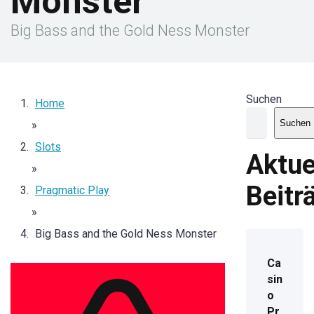
Monster
Big Bass and the Gold Ness Monster
Suchen
Home
Suchen
»
Slots
Aktue
»
Beitr
Pragmatic Play
»
Big Bass and the Gold Ness Monster
Ca
sin
o
Pr