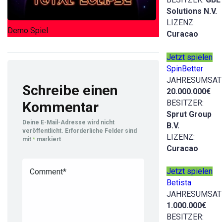
Solutions N.V.
LIZENZ:
Demo Spiel
Curacao
Jetzt spielen
SpinBetter
JAHRESUMSAT
Schreibe einen
20.000.000€
BESITZER:
Kommentar
Sprut Group
Deine E-Mail-Adresse wird nicht
B.V.
veröffentlicht.
Erforderliche Felder sind
LIZENZ:
mit
*
markiert
Curacao
Jetzt spielen
Betista
JAHRESUMSAT
1.000.000€
BESITZER: