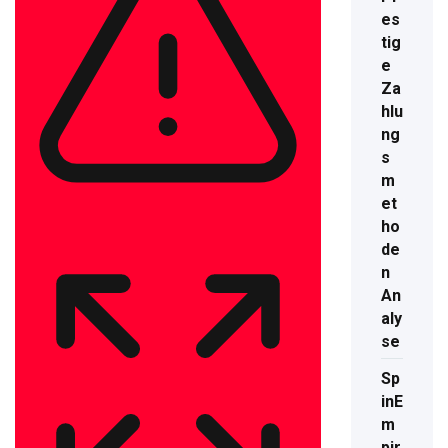
es
tig
e
Za
hlu
ng
s
m
et
ho
de
n
An
aly
se
Sp
inE
m
pir