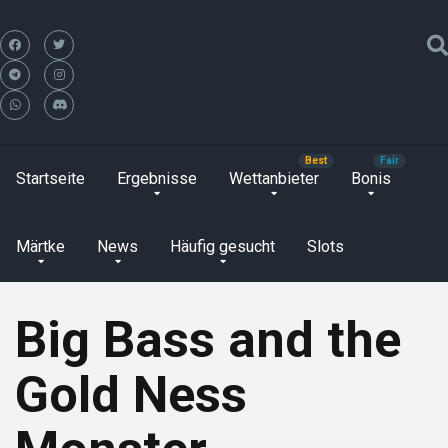
Startseite
Ergebnisse
Wettanbieter
Bonis
Märtke
News
Häufig gesucht
Slots
Big Bass and the
Gold Ness