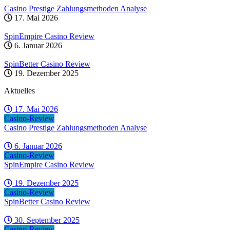
Casino Prestige Zahlungsmethoden Analyse
17. Mai 2026
SpinEmpire Casino Review
6. Januar 2026
SpinBetter Casino Review
19. Dezember 2025
Aktuelles
17. Mai 2026
Casino-Review
Casino Prestige Zahlungsmethoden Analyse
6. Januar 2026
Casino-Review
SpinEmpire Casino Review
19. Dezember 2025
Casino-Review
SpinBetter Casino Review
30. September 2025
Casino-Review