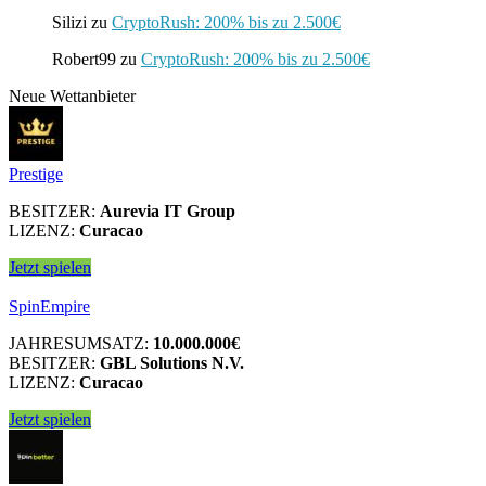
Silizi
zu
CryptoRush: 200% bis zu 2.500€
Robert99
zu
CryptoRush: 200% bis zu 2.500€
Neue Wettanbieter
Prestige
BESITZER:
Aurevia IT Group
LIZENZ:
Curacao
Jetzt spielen
SpinEmpire
JAHRESUMSATZ:
10.000.000€
BESITZER:
GBL Solutions N.V.
LIZENZ:
Curacao
Jetzt spielen