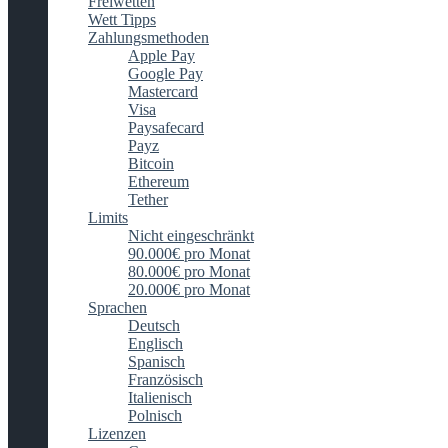
Freiwetten
Wett Tipps
Zahlungsmethoden
Apple Pay
Google Pay
Mastercard
Visa
Paysafecard
Payz
Bitcoin
Ethereum
Tether
Limits
Nicht eingeschränkt
90.000€ pro Monat
80.000€ pro Monat
20.000€ pro Monat
Sprachen
Deutsch
Englisch
Spanisch
Französisch
Italienisch
Polnisch
Lizenzen