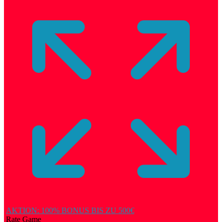
AKTION: 100% BONUS BIS ZU 500€
Rate Game