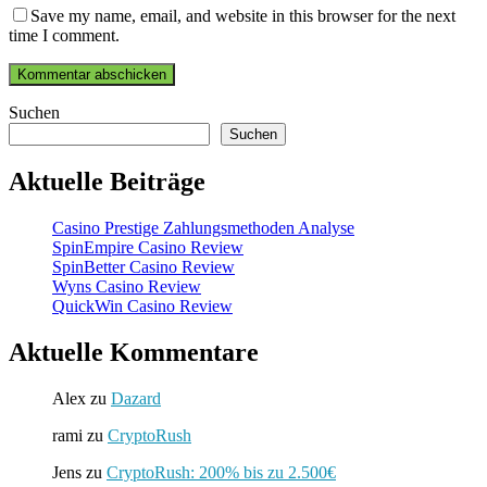
Save my name, email, and website in this browser for the next
time I comment.
Suchen
Suchen
Aktuelle Beiträge
Casino Prestige Zahlungsmethoden Analyse
SpinEmpire Casino Review
SpinBetter Casino Review
Wyns Casino Review
QuickWin Casino Review
Aktuelle Kommentare
Alex
zu
Dazard
rami
zu
CryptoRush
Jens
zu
CryptoRush: 200% bis zu 2.500€