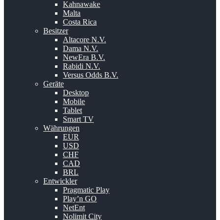
Kahnawake
Malta
Costa Rica
Besitzer
Altacore N.V.
Dama N.V.
NewEra B.V.
Rabidi N.V.
Versus Odds B.V.
Geräte
Desktop
Mobile
Tablet
Smart TV
Währungen
EUR
USD
CHF
CAD
BRL
Entwickler
Pragmatic Play
Play’n GO
NetEnt
Nolimit City