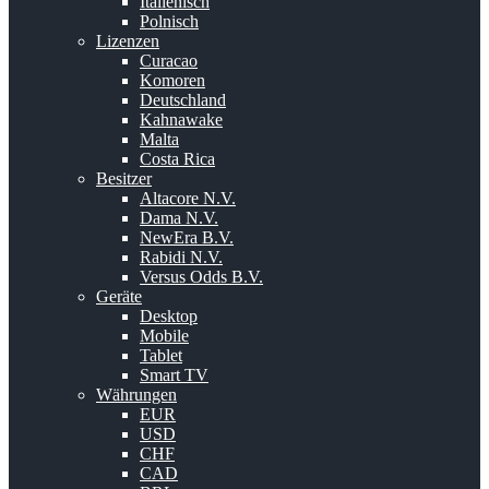
Italienisch
Polnisch
Lizenzen
Curacao
Komoren
Deutschland
Kahnawake
Malta
Costa Rica
Besitzer
Altacore N.V.
Dama N.V.
NewEra B.V.
Rabidi N.V.
Versus Odds B.V.
Geräte
Desktop
Mobile
Tablet
Smart TV
Währungen
EUR
USD
CHF
CAD