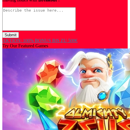
Submit
AKTION: 100% BONUS BIS ZU 500€
Try Our Featured Games