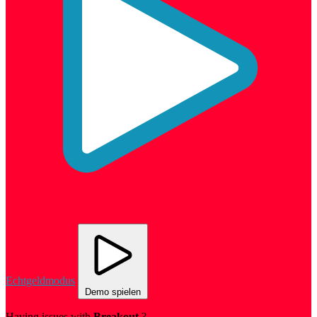
Echtgeldmodus
Demo spielen
Having issues with
Breakout
?