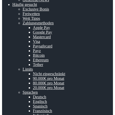
Häufig gesucht
Exclusive Bonis
Freiwetten
Wett Tipps
Zahlungsmethoden
Apple Pay
Google Pay
Mastercard
Visa
Paysafecard
Payz
Bitcoin
Ethereum
Tether
Limits
Nicht eingeschränkt
90.000€ pro Monat
80.000€ pro Monat
20.000€ pro Monat
Sprachen
Deutsch
Englisch
Spanisch
Französisch