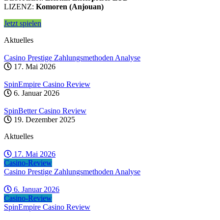
LIZENZ:
Komoren (Anjouan)
Jetzt spielen
Aktuelles
Casino Prestige Zahlungsmethoden Analyse
17. Mai 2026
SpinEmpire Casino Review
6. Januar 2026
SpinBetter Casino Review
19. Dezember 2025
Aktuelles
17. Mai 2026
Casino-Review
Casino Prestige Zahlungsmethoden Analyse
6. Januar 2026
Casino-Review
SpinEmpire Casino Review