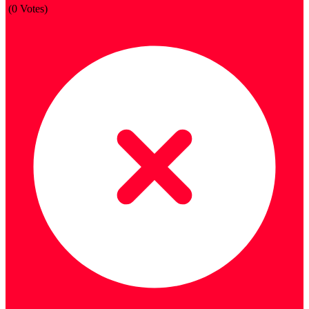
(
0
Votes)