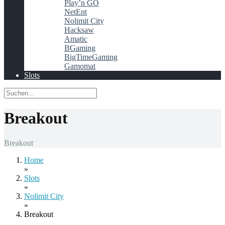
Play’n GO
NetEnt
Nolimit City
Hacksaw
Amatic
BGaming
BigTimeGaming
Gamomat
Slots
Breakout
Breakout
Home
»
Slots
»
Nolimit City
»
Breakout