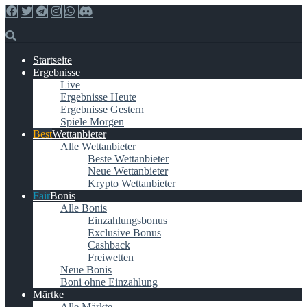
Startseite
Ergebnisse
Live
Ergebnisse Heute
Ergebnisse Gestern
Spiele Morgen
Wettanbieter
Alle Wettanbieter
Beste Wettanbieter
Neue Wettanbieter
Krypto Wettanbieter
Bonis
Alle Bonis
Einzahlungsbonus
Exclusive Bonus
Cashback
Freiwetten
Neue Bonis
Boni ohne Einzahlung
Märtke
Alle Märkte