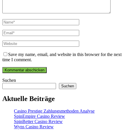
Save my name, email, and website in this browser for the next
time I comment.
Suchen
Suchen
Aktuelle Beiträge
Casino Prestige Zahlungsmethoden Analyse
SpinEmpire Casino Review
SpinBetter Casino Review
Wyns Casino Review