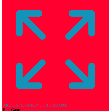
AKTION: 100% BONUS BIS ZU 500€
Rate Game