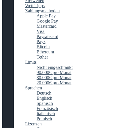
Freiwetten
Wett Tipps
Zahlungsmethoden
Apple Pay
Google Pay
Mastercard
Visa
Paysafecard
Payz
Bitcoin
Ethereum
Tether
Limits
Nicht eingeschränkt
90.000€ pro Monat
80.000€ pro Monat
20.000€ pro Monat
Sprachen
Deutsch
Englisch
Spanisch
Französisch
Italienisch
Polnisch
Lizenzen