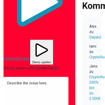
Komm
Alex
zu
Dazard
rami
zu
CryptoRu
Echtgeldmodus
Demo spielen
Jens
Having issues with
Candy Party
?
zu
CryptoRu
200%
bis
zu
2.500€