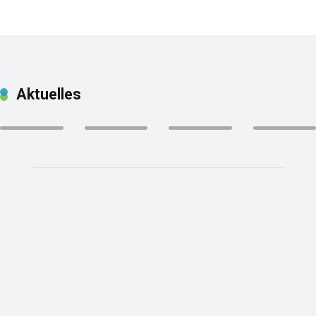
Casino-
Review
Casino-
Casino-
Casino-
Review
Review
Review
Casino
Prestige
SpinEmpire
SpinBetter
Wyns
Zahlungsmethoden
Casino
Casino
Casin
Aktuelles
Analyse
Review
Review
Revie