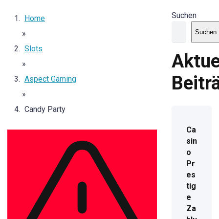
Suchen
Home
Suchen
»
Slots
Aktue
»
Beitr
Aspect Gaming
»
Candy Party
Ca
sin
o
Pr
es
tig
e
Za