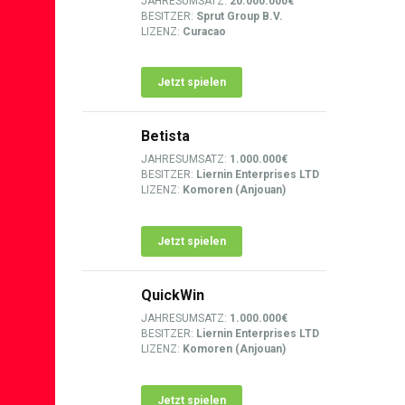
JAHRESUMSATZ:
20.000.000€
BESITZER:
Sprut Group B.V.
LIZENZ:
Curacao
Jetzt spielen
Betista
JAHRESUMSATZ:
1.000.000€
BESITZER:
Liernin Enterprises LTD
LIZENZ:
Komoren (Anjouan)
Jetzt spielen
QuickWin
JAHRESUMSATZ:
1.000.000€
BESITZER:
Liernin Enterprises LTD
LIZENZ:
Komoren (Anjouan)
Jetzt spielen