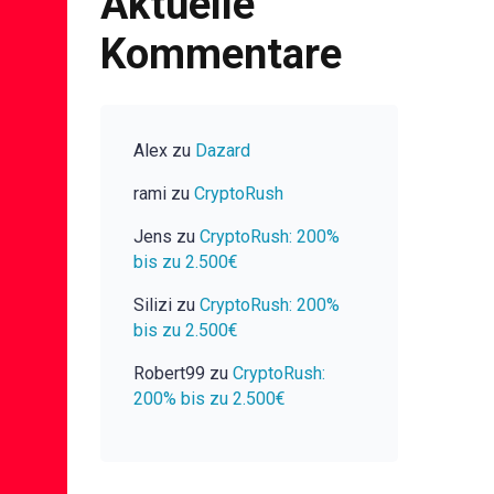
Aktuelle
Kommentare
Alex
zu
Dazard
rami
zu
CryptoRush
Jens
zu
CryptoRush: 200%
bis zu 2.500€
Silizi
zu
CryptoRush: 200%
bis zu 2.500€
Robert99
zu
CryptoRush:
200% bis zu 2.500€