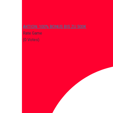
AKTION: 100% BONUS BIS ZU 500€
Rate Game
(
0
Votes)