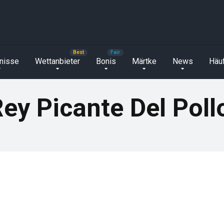
nisse
Wettanbieter
Bonis
Märtke
News
Häuf
ey Picante Del Poll