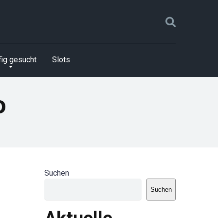
ig gesucht
Slots
o
Suchen
Suchen