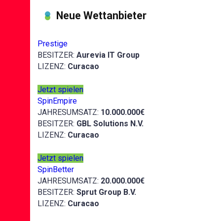
Neue Wettanbieter
Prestige
BESITZER:
Aurevia IT Group
LIZENZ:
Curacao
Jetzt spielen
SpinEmpire
JAHRESUMSATZ:
10.000.000€
BESITZER:
GBL Solutions N.V.
LIZENZ:
Curacao
Jetzt spielen
SpinBetter
JAHRESUMSATZ:
20.000.000€
BESITZER:
Sprut Group B.V.
LIZENZ:
Curacao