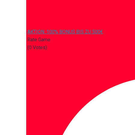
AKTION: 100% BONUS BIS ZU 500€
Rate Game
(
0
Votes)