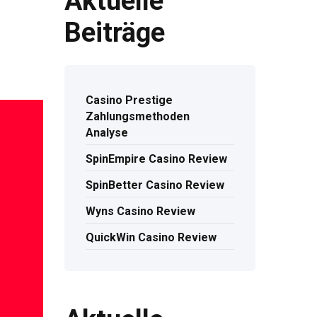
Aktuelle
Beiträge
Casino Prestige
Zahlungsmethoden
Analyse
SpinEmpire Casino Review
SpinBetter Casino Review
Wyns Casino Review
QuickWin Casino Review