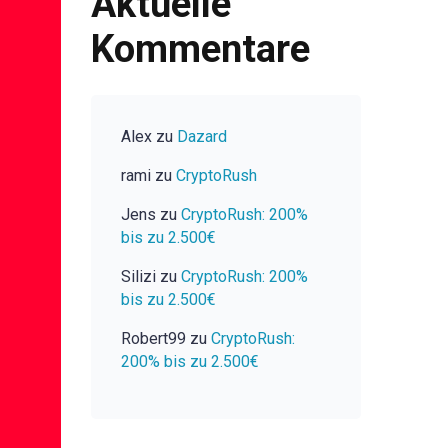
Aktuelle
Kommentare
Alex
zu
Dazard
rami
zu
CryptoRush
Jens
zu
CryptoRush: 200%
bis zu 2.500€
Silizi
zu
CryptoRush: 200%
bis zu 2.500€
Robert99
zu
CryptoRush:
200% bis zu 2.500€