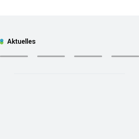
Casino-
Review
Casino-
Casino-
Casino-
Review
Review
Review
Casino
Prestige
SpinEmpire
SpinBetter
Wyns
Zahlungsmethoden
Casino
Casino
Casin
Aktuelles
Analyse
Review
Review
Revie