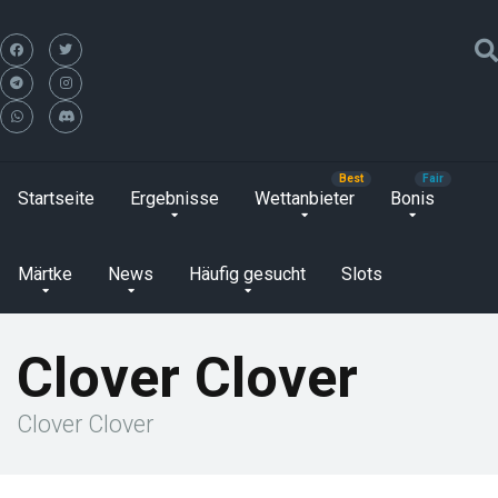
Startseite
Ergebnisse
Wettanbieter
Bonis
Märtke
News
Häufig gesucht
Slots
Clover Clover
Clover Clover