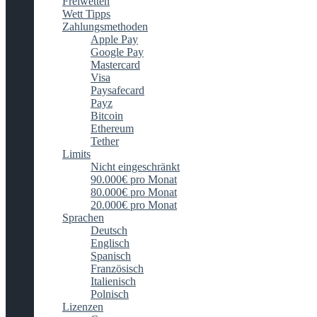
Freiwetten
Wett Tipps
Zahlungsmethoden
Apple Pay
Google Pay
Mastercard
Visa
Paysafecard
Payz
Bitcoin
Ethereum
Tether
Limits
Nicht eingeschränkt
90.000€ pro Monat
80.000€ pro Monat
20.000€ pro Monat
Sprachen
Deutsch
Englisch
Spanisch
Französisch
Italienisch
Polnisch
Lizenzen