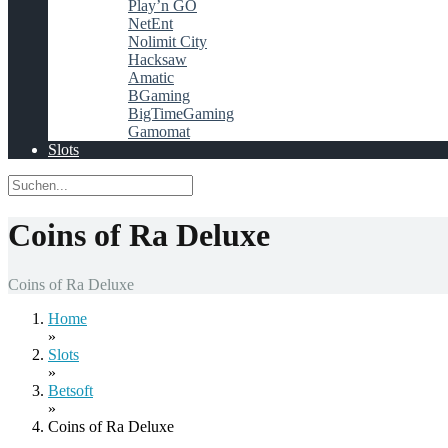
Play’n GO
NetEnt
Nolimit City
Hacksaw
Amatic
BGaming
BigTimeGaming
Gamomat
Slots
Coins of Ra Deluxe
Coins of Ra Deluxe
Home
»
Slots
»
Betsoft
»
Coins of Ra Deluxe