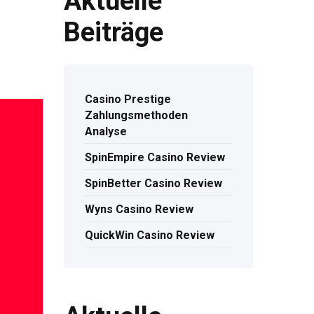
Aktuelle
Beiträge
Casino Prestige
Zahlungsmethoden
Analyse
SpinEmpire Casino Review
SpinBetter Casino Review
Wyns Casino Review
QuickWin Casino Review