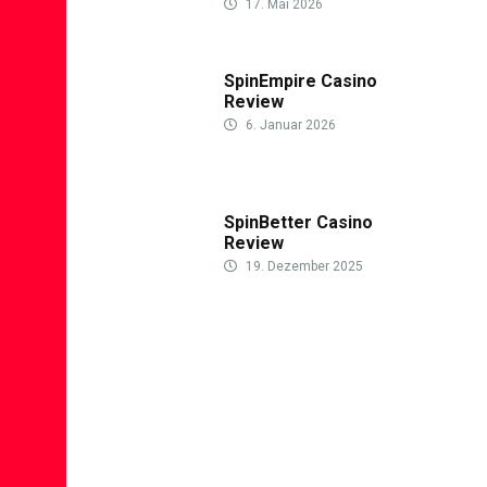
17. Mai 2026
SpinEmpire Casino
Review
6. Januar 2026
SpinBetter Casino
Review
19. Dezember 2025