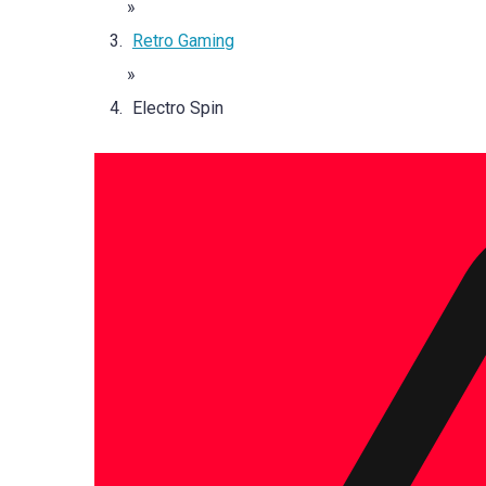
»
Retro Gaming
»
Electro Spin