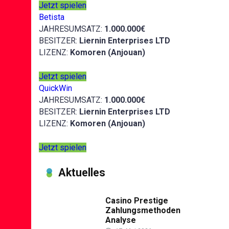
Jetzt spielen
Betista
JAHRESUMSATZ:
1.000.000€
BESITZER:
Liernin Enterprises LTD
LIZENZ:
Komoren (Anjouan)
Jetzt spielen
QuickWin
JAHRESUMSATZ:
1.000.000€
BESITZER:
Liernin Enterprises LTD
LIZENZ:
Komoren (Anjouan)
Jetzt spielen
Aktuelles
Casino Prestige
Zahlungsmethoden
Analyse