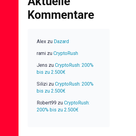
Aktuelle
Kommentare
Alex
zu
Dazard
rami
zu
CryptoRush
Jens
zu
CryptoRush: 200%
bis zu 2.500€
Silizi
zu
CryptoRush: 200%
bis zu 2.500€
Robert99
zu
CryptoRush:
200% bis zu 2.500€