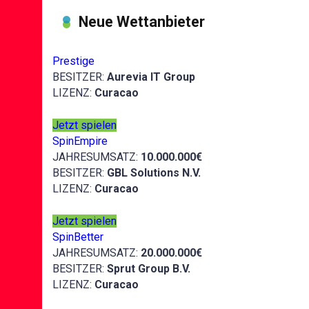
Neue Wettanbieter
Prestige
BESITZER:
Aurevia IT Group
LIZENZ:
Curacao
Jetzt spielen
SpinEmpire
JAHRESUMSATZ:
10.000.000€
BESITZER:
GBL Solutions N.V.
LIZENZ:
Curacao
Jetzt spielen
SpinBetter
JAHRESUMSATZ:
20.000.000€
BESITZER:
Sprut Group B.V.
LIZENZ:
Curacao