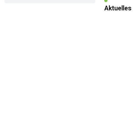
Aktuelles