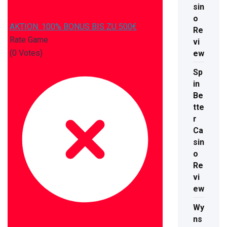
sin
o
AKTION: 100% BONUS BIS ZU 500€
Re
Rate Game
vi
(
0
Votes)
ew
Sp
in
Be
tte
r
Ca
sin
o
Re
vi
ew
Wy
ns