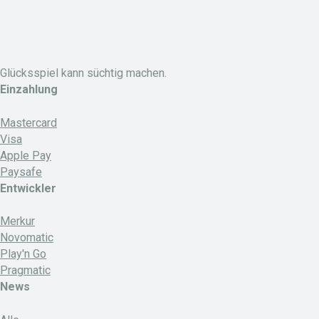
Glücksspiel kann süchtig machen.
Einzahlung
Mastercard
Visa
Apple Pay
Paysafe
Entwickler
Merkur
Novomatic
Play'n Go
Pragmatic
News