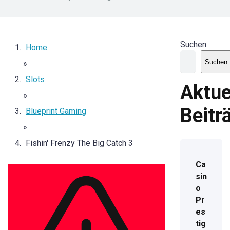
Suchen
Home
Suchen
»
Slots
Aktue
»
Beitr
Blueprint Gaming
»
Fishin' Frenzy The Big Catch 3
Ca
sin
o
Pr
es
tig