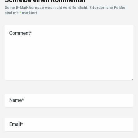
Deine E-Mail-Adresse wird nicht veröffentlicht.
Erforderliche Felder
sind mit
*
markiert