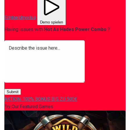
Echtgeldmodus
Demo spielen
Having issues with
Hot As Hades Power Combo
?
Submit
AKTION: 100% BONUS BIS ZU 500€
Try Our Featured Games