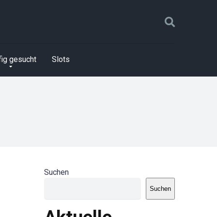
ig gesucht
Slots
Suchen
Suchen