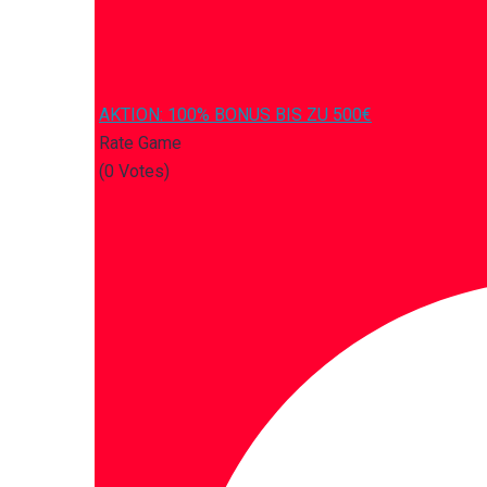
AKTION: 100% BONUS BIS ZU 500€
Rate Game
(
0
Votes)