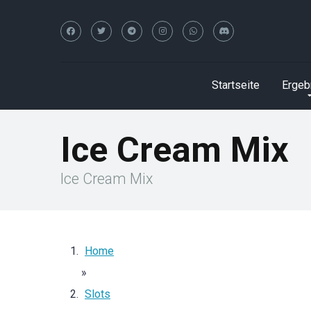
Startseite
Ergeb
Ice Cream Mix
Ice Cream Mix
Home
»
Slots