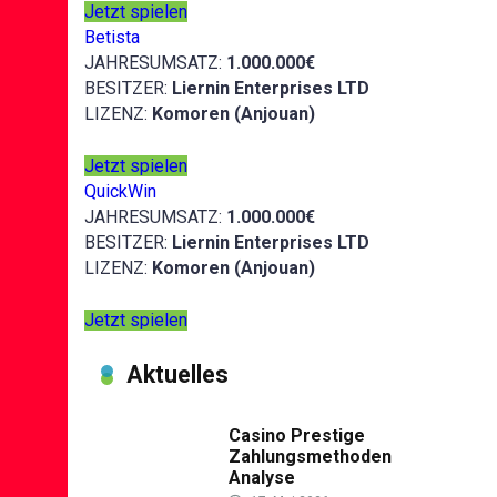
Jetzt spielen
Betista
JAHRESUMSATZ:
1.000.000€
BESITZER:
Liernin Enterprises LTD
LIZENZ:
Komoren (Anjouan)
Jetzt spielen
QuickWin
JAHRESUMSATZ:
1.000.000€
BESITZER:
Liernin Enterprises LTD
LIZENZ:
Komoren (Anjouan)
Jetzt spielen
Aktuelles
Casino Prestige
Zahlungsmethoden
Analyse