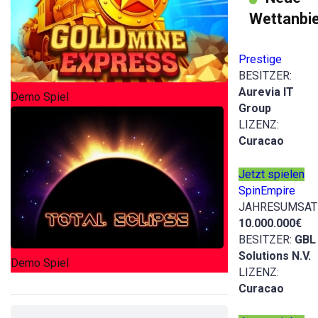
Wettanbie
Prestige
BESITZER:
Aurevia IT
Demo Spiel
Group
LIZENZ:
Curacao
Jetzt spielen
SpinEmpire
JAHRESUMSAT
10.000.000€
BESITZER:
GBL
Solutions N.V.
Demo Spiel
LIZENZ:
Curacao