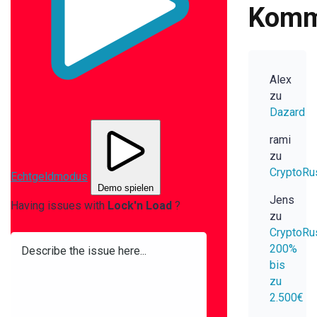
Komm
Alex
zu
Dazard
rami
zu
CryptoRu
Echtgeldmodus
Demo spielen
Jens
Having issues with
Lock'n Load
?
zu
CryptoRu
200%
bis
zu
2.500€