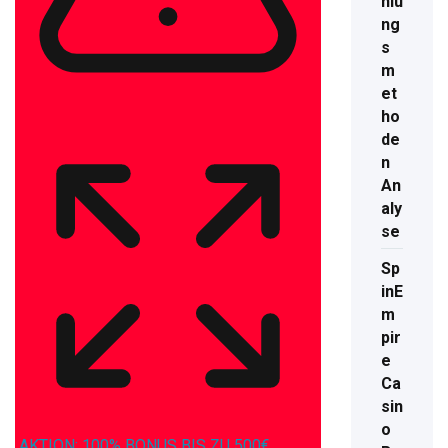
hlu
ng
s
m
et
ho
de
n
An
aly
se
Sp
inE
m
pir
e
Ca
sin
o
AKTION: 100% BONUS BIS ZU 500€