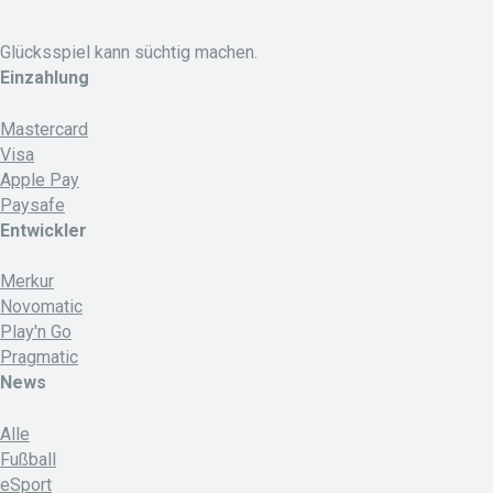
Glücksspiel kann süchtig machen.
Einzahlung
Mastercard
Visa
Apple Pay
Paysafe
Entwickler
Merkur
Novomatic
Play'n Go
Pragmatic
News
Alle
Fußball
eSport