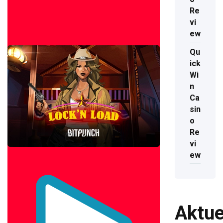
Re
vi
ew
Qu
ick
Wi
n
Ca
sin
o
Re
vi
ew
Aktue