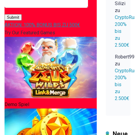
Silizi
zu
CryptoRu
Submit
200%
AKTION: 100% BONUS BIS ZU 500€
bis
Try Our Featured Games
zu
2.500€
Robert99
zu
CryptoRu
200%
bis
zu
2.500€
Demo Spiel
Neue