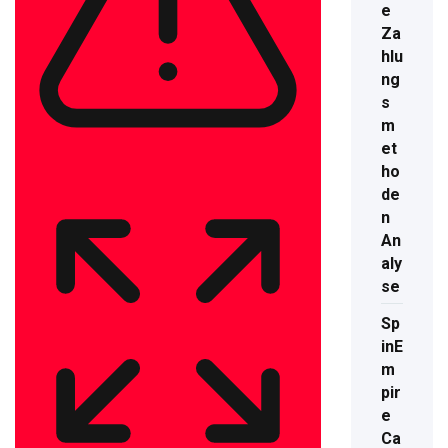
e
Za
hlu
ng
s
m
et
ho
de
n
An
aly
se
Sp
inE
m
pir
e
Ca