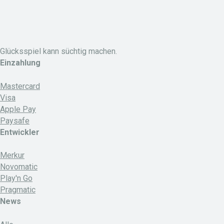
Glücksspiel kann süchtig machen.
Einzahlung
Mastercard
Visa
Apple Pay
Paysafe
Entwickler
Merkur
Novomatic
Play'n Go
Pragmatic
News