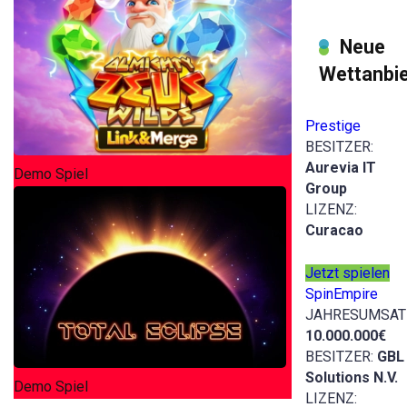
Neue
Wettanbie
Prestige
BESITZER:
Aurevia IT
Demo Spiel
Group
LIZENZ:
Curacao
Jetzt spielen
SpinEmpire
JAHRESUMSAT
10.000.000€
BESITZER:
GBL
Solutions N.V.
Demo Spiel
LIZENZ: