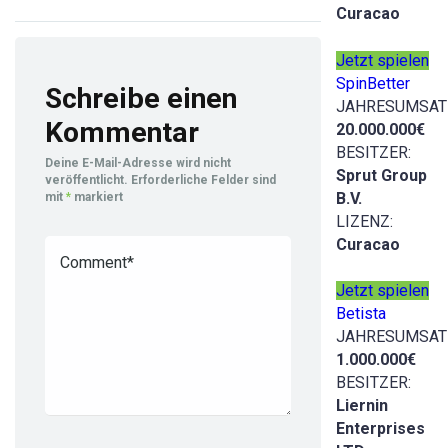
Curacao
Jetzt spielen
SpinBetter
Schreibe einen
JAHRESUMSAT
Kommentar
20.000.000€
BESITZER:
Deine E-Mail-Adresse wird nicht
Sprut Group
veröffentlicht.
Erforderliche Felder sind
B.V.
mit
*
markiert
LIZENZ:
Curacao
Jetzt spielen
Betista
JAHRESUMSAT
1.000.000€
BESITZER:
Liernin
Enterprises