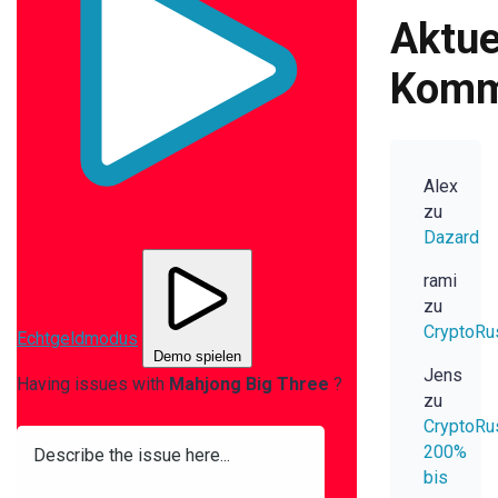
Aktue
Komm
Alex
zu
Dazard
rami
zu
CryptoRu
Echtgeldmodus
Demo spielen
Jens
Having issues with
Mahjong Big Three
?
zu
CryptoRu
200%
bis