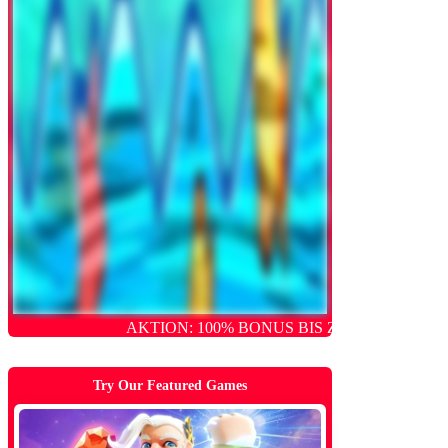
AKTION: 100% BONUS BIS ZU 500€
Try Our Featured Games