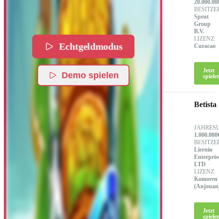
20.000.00
BESITZE
Sprut
Group
B.V.
LIZENZ:
Echtgeldmodus
Curacao
Jetzt
Demo spielen
spiele
Betista
JAHRES
1.000.000
BESITZE
Liernin
Enterpris
LTD
LIZENZ:
Komoren
(Anjouan
Jetzt
spiele