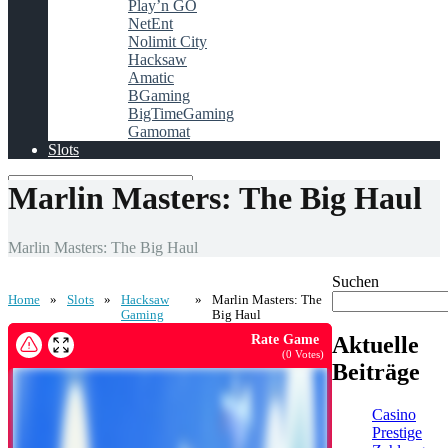
Play’n GO
NetEnt
Nolimit City
Hacksaw
Amatic
BGaming
BigTimeGaming
Gamomat
Slots
Marlin Masters: The Big Haul
Marlin Masters: The Big Haul
Suchen
Home
»
Slots
»
Hacksaw
»
Marlin Masters: The
Gaming
Big Haul
Rate Game
Aktuelle
(
0
Votes)
Beiträge
Casino
Prestige