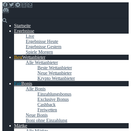
Startseite
Ergebnisse
Live
Ergebnisse Heute
Ergebnisse Gestern
Spiele Morgen
Wettanbieter
Alle Wettanbieter
Beste Wettanbieter
Neue Wettanbieter
Krypto Wettanbieter
Bonis
Alle Bonis
Einzahlungsbonus
Exclusive Bonus
Cashback
Freiwetten
Neue Bonis
Boni ohne Einzahlung
Märtke
Alle Märkte