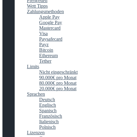
Freiwetten
Wett Tipps
Zahlungsmethoden
Apple Pay
Google Pay
Mastercard
Visa
Paysafecard
Payz
Bitcoin
Ethereum
Tether
Limits
Nicht eingeschränkt
90.000€ pro Monat
80.000€ pro Monat
20.000€ pro Monat
Sprachen
Deutsch
Englisch
Spanisch
Französisch
Italienisch
Polnisch
Lizenzen