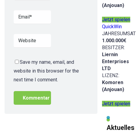
(Anjouan)
Jetzt spielen
QuickWin
JAHRESUMSAT
1.000.000€
BESITZER:
Liernin
Enterprises
Save my name, email, and
LTD
website in this browser for the
LIZENZ:
next time I comment.
Komoren
(Anjouan)
Jetzt spielen
Aktuelles