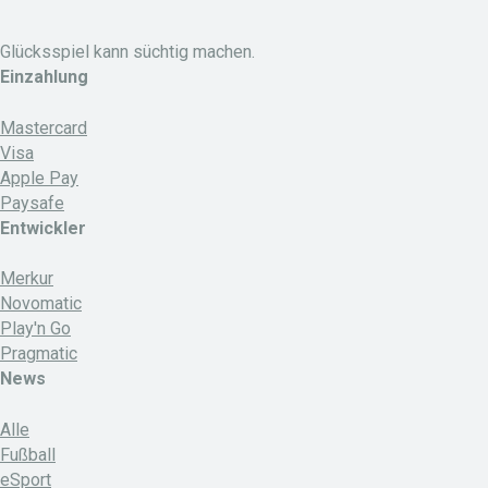
Glücksspiel kann süchtig machen.
Einzahlung
Mastercard
Visa
Apple Pay
Paysafe
Entwickler
Merkur
Novomatic
Play'n Go
Pragmatic
News
Alle
Fußball
eSport