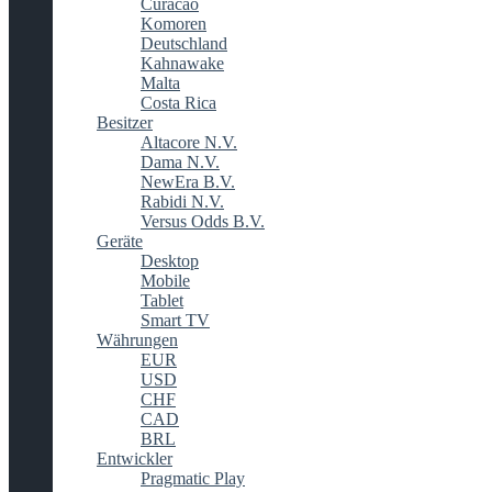
Curacao
Komoren
Deutschland
Kahnawake
Malta
Costa Rica
Besitzer
Altacore N.V.
Dama N.V.
NewEra B.V.
Rabidi N.V.
Versus Odds B.V.
Geräte
Desktop
Mobile
Tablet
Smart TV
Währungen
EUR
USD
CHF
CAD
BRL
Entwickler
Pragmatic Play