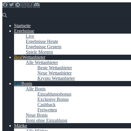
Startseite
Ergebnisse
Live
Ergebnisse Heute
Ergebnisse Gestern
Spiele Morgen
Wettanbieter
Alle Wettanbieter
Beste Wettanbieter
Neue Wettanbieter
Krypto Wettanbieter
Bonis
Alle Bonis
Einzahlungsbonus
Exclusive Bonus
Cashback
Freiwetten
Neue Bonis
Boni ohne Einzahlung
Märtke
Alle Märkte