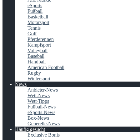
eSports
Fußball
Basketball
Motorsport
Tennis
Golf
Pferderennen
Kampfsport
Volleyball
Baseball
Handball
American Football
Rugby
Wintersport
News
Anbieter-News
Wett-News
Wett-Tipps
Fußball-News
eSports-News
Box-News
Generelle-News
Häufig gesucht
Exclusive Bonis