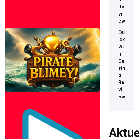
Re
vi
ew
Qu
ick
Wi
n
Ca
sin
o
Re
vi
ew
Aktue