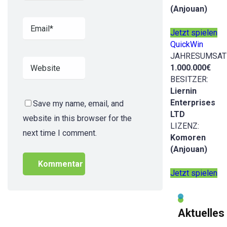
(Anjouan)
Jetzt spielen
QuickWin
JAHRESUMSAT
1.000.000€
BESITZER:
Liernin
Enterprises
Save my name, email, and
LTD
website in this browser for the
LIZENZ:
next time I comment.
Komoren
(Anjouan)
Jetzt spielen
Aktuelles