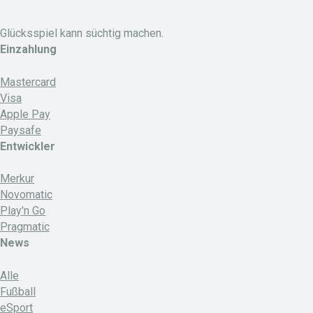
Glücksspiel kann süchtig machen.
Einzahlung
Mastercard
Visa
Apple Pay
Paysafe
Entwickler
Merkur
Novomatic
Play'n Go
Pragmatic
News
Alle
Fußball
eSport