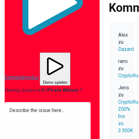
Komm
Alex
zu
Dazard
rami
zu
CryptoRu
Echtgeldmodus
Demo spielen
Jens
Having issues with
Pirate Blimey
?
zu
CryptoRu
200%
bis
zu
2.500€