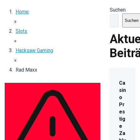
Suchen
Home
Suchen
»
Slots
Aktue
»
Beitr
Hacksaw Gaming
»
Rad Maxx
Ca
sin
o
Pr
es
tig
e
Za