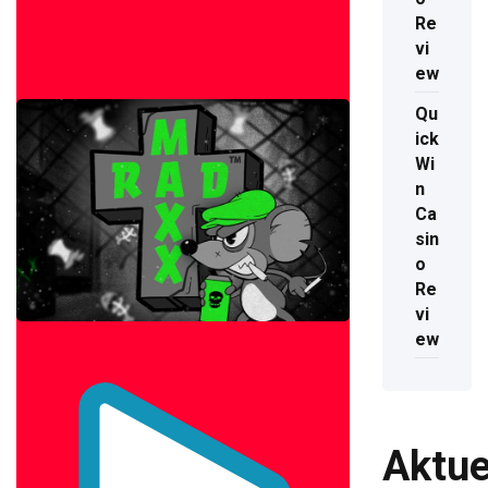
Re
vi
ew
Qu
ick
Wi
n
Ca
sin
o
Re
vi
ew
Aktue