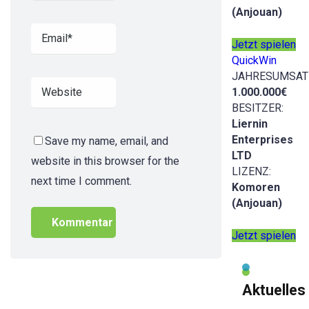
(Anjouan)
Jetzt spielen
QuickWin
JAHRESUMSAT
1.000.000€
BESITZER:
Liernin
Enterprises
Save my name, email, and
LTD
website in this browser for the
LIZENZ:
next time I comment.
Komoren
(Anjouan)
Jetzt spielen
Aktuelles