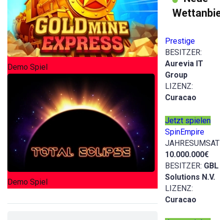
Wettanbie
Prestige
BESITZER:
Aurevia IT
Demo Spiel
Group
LIZENZ:
Curacao
Jetzt spielen
SpinEmpire
JAHRESUMSAT
10.000.000€
BESITZER:
GBL
Solutions N.V.
Demo Spiel
LIZENZ:
Curacao