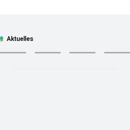
Casino-
Review
Casino-
Casino-
Casino-
Review
Review
Review
Casino
Prestige
SpinEmpire
SpinBetter
Wyns
Zahlungsmethoden
Casino
Casino
Casin
Aktuelles
Analyse
Review
Review
Revie