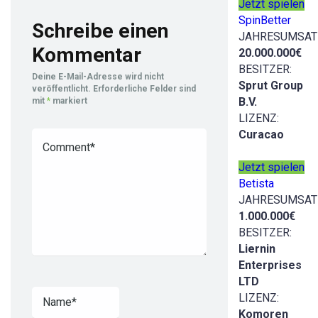
Jetzt spielen
SpinBetter
Schreibe einen
JAHRESUMSAT
Kommentar
20.000.000€
BESITZER:
Deine E-Mail-Adresse wird nicht
Sprut Group
veröffentlicht.
Erforderliche Felder sind
B.V.
mit
*
markiert
LIZENZ:
Curacao
Jetzt spielen
Betista
JAHRESUMSAT
1.000.000€
BESITZER:
Liernin
Enterprises
LTD
LIZENZ:
Komoren