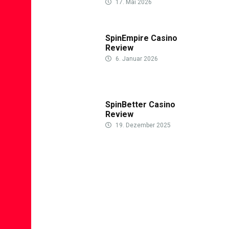
17. Mai 2026
SpinEmpire Casino
Review
6. Januar 2026
SpinBetter Casino
Review
19. Dezember 2025