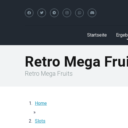
Startseite
Ergeb
Retro Mega Fru
Retro Mega Fruits
Home
»
Slots