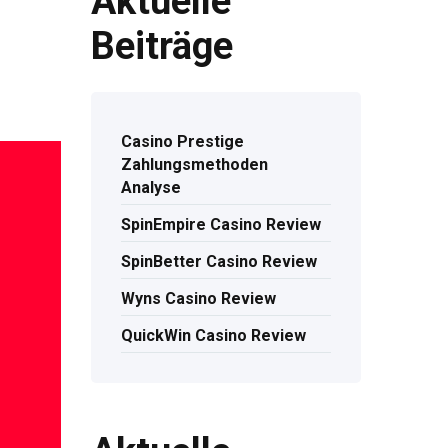
Aktuelle
Beiträge
Casino Prestige
Zahlungsmethoden
Analyse
SpinEmpire Casino Review
SpinBetter Casino Review
Wyns Casino Review
QuickWin Casino Review