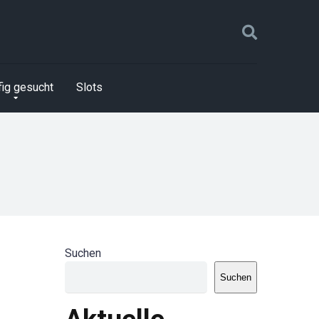
ig gesucht
Slots
Suchen
Suchen