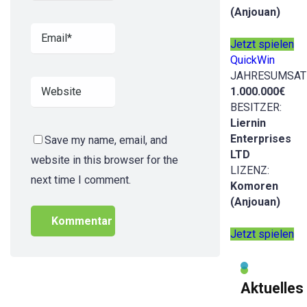
(Anjouan)
Jetzt spielen
QuickWin
JAHRESUMSAT
1.000.000€
BESITZER:
Liernin
Enterprises
Save my name, email, and
LTD
website in this browser for the
LIZENZ:
next time I comment.
Komoren
(Anjouan)
Jetzt spielen
Aktuelles