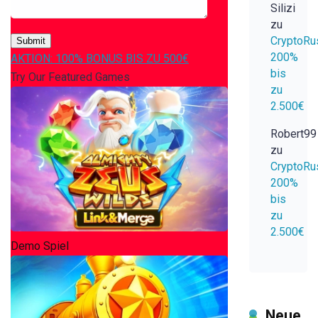
Silizi
zu
CryptoRu
Submit
200%
AKTION: 100% BONUS BIS ZU 500€
bis
Try Our Featured Games
zu
2.500€
Robert99
zu
CryptoRu
200%
bis
zu
2.500€
Demo Spiel
Neue