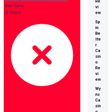
Re
Rate Game
vi
(
0
Votes)
ew
Sp
in
Be
tte
r
Ca
sin
o
Re
vi
ew
Wy
ns
Ca
sin
o