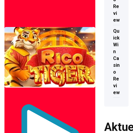
Re
vi
ew
Qu
ick
Wi
n
Ca
sin
o
Re
vi
ew
Aktue