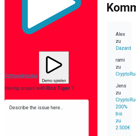
Komm
Alex
zu
Dazard
rami
zu
CryptoRu
Echtgeldmodus
Demo spielen
Jens
Having issues with
Rico Tiger
?
zu
CryptoRu
200%
bis
zu
2.500€