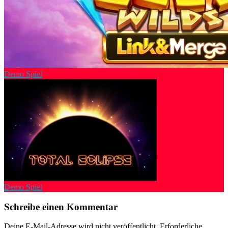
Demo Spiel
Demo Spiel
Schreibe einen Kommentar
Deine E-Mail-Adresse wird nicht veröffentlicht.
Erforderliche