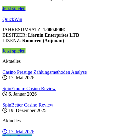
Jetzt spielen
QuickWin
JAHRESUMSATZ:
1.000.000€
BESITZER:
Liernin Enterprises LTD
LIZENZ:
Komoren (Anjouan)
Jetzt spielen
Aktuelles
Casino Prestige Zahlungsmethoden Analyse
17. Mai 2026
SpinEmpire Casino Review
6. Januar 2026
SpinBetter Casino Review
19. Dezember 2025
Aktuelles
17. Mai 2026