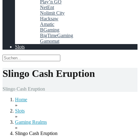
Play’n GO
NetEnt
Nolimit City
Hacksaw
Amatic
BGaming
BigTimeGaming
Gamomat
Slots
Slingo Cash Eruption
Slingo Cash Eruption
Home
»
Slots
»
Gaming Realms
»
Slingo Cash Eruption