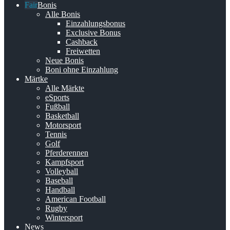
Bonis
Alle Bonis
Einzahlungsbonus
Exclusive Bonus
Cashback
Freiwetten
Neue Bonis
Boni ohne Einzahlung
Märtke
Alle Märkte
eSports
Fußball
Basketball
Motorsport
Tennis
Golf
Pferderennen
Kampfsport
Volleyball
Baseball
Handball
American Football
Rugby
Wintersport
News