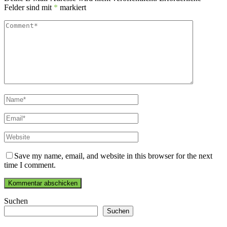
Felder sind mit
*
markiert
Save my name, email, and website in this browser for the next
time I comment.
Suchen
Suchen