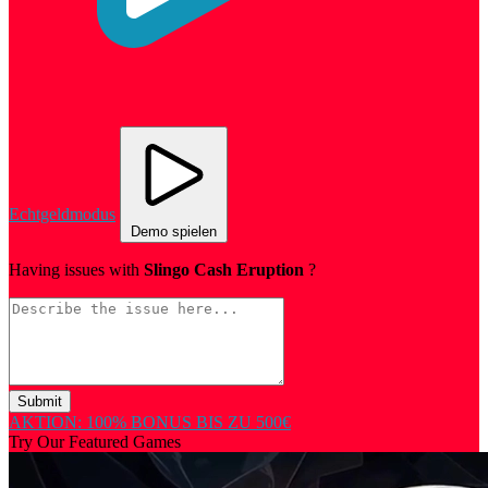
Echtgeldmodus
Demo spielen
Having issues with
Slingo Cash Eruption
?
Submit
AKTION: 100% BONUS BIS ZU 500€
Try Our Featured Games