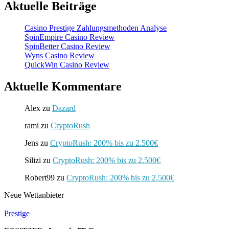
Aktuelle Beiträge
Casino Prestige Zahlungsmethoden Analyse
SpinEmpire Casino Review
SpinBetter Casino Review
Wyns Casino Review
QuickWin Casino Review
Aktuelle Kommentare
Alex
zu
Dazard
rami
zu
CryptoRush
Jens
zu
CryptoRush: 200% bis zu 2.500€
Silizi
zu
CryptoRush: 200% bis zu 2.500€
Robert99
zu
CryptoRush: 200% bis zu 2.500€
Neue Wettanbieter
Prestige