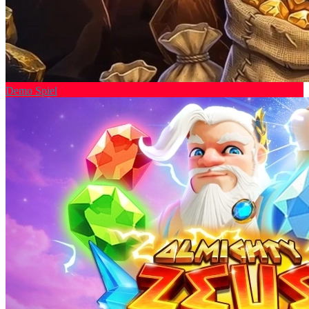
Demo Spiel