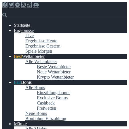
Startseite
Ergebnisse
Live
Ergebnisse Heute
Ergebnisse Gestern
Spiele Morgen
Wettanbieter
Alle Wettanbieter
Beste Wettanbieter
Neue Wettanbieter
Krypto Wettanbieter
Bonis
Alle Bonis
Einzahlungsbonus
Exclusive Bonus
Cashback
Freiwetten
Neue Bonis
Boni ohne Einzahlung
Märtke
Alle Märkte