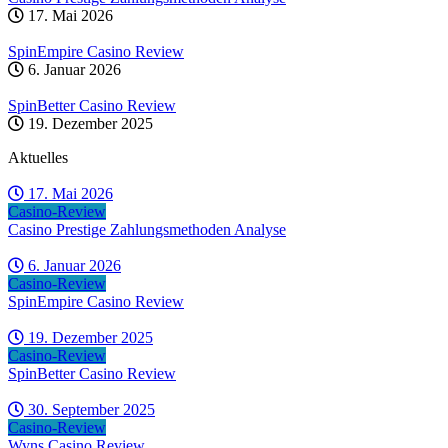
17. Mai 2026
SpinEmpire Casino Review
6. Januar 2026
SpinBetter Casino Review
19. Dezember 2025
Aktuelles
17. Mai 2026
Casino-Review
Casino Prestige Zahlungsmethoden Analyse
6. Januar 2026
Casino-Review
SpinEmpire Casino Review
19. Dezember 2025
Casino-Review
SpinBetter Casino Review
30. September 2025
Casino-Review
Wyns Casino Review