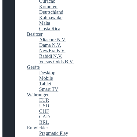
Curacao
Komoren
Deutschland
Kahnawake
Malta
Costa Rica
Besitzer
Altacore N.V.
Dama N.V.
NewEra B.V.
Rabidi N.V.
Versus Odds B.V.
Geräte
Desktop
Mobile
Tablet
Smart TV
Währungen
EUR
USD
CHF
CAD
BRL
Entwickler
Pragmatic Play