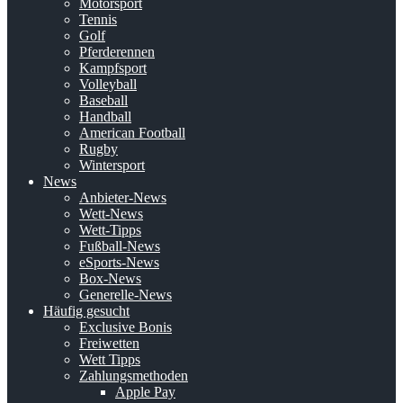
Motorsport
Tennis
Golf
Pferderennen
Kampfsport
Volleyball
Baseball
Handball
American Football
Rugby
Wintersport
News
Anbieter-News
Wett-News
Wett-Tipps
Fußball-News
eSports-News
Box-News
Generelle-News
Häufig gesucht
Exclusive Bonis
Freiwetten
Wett Tipps
Zahlungsmethoden
Apple Pay