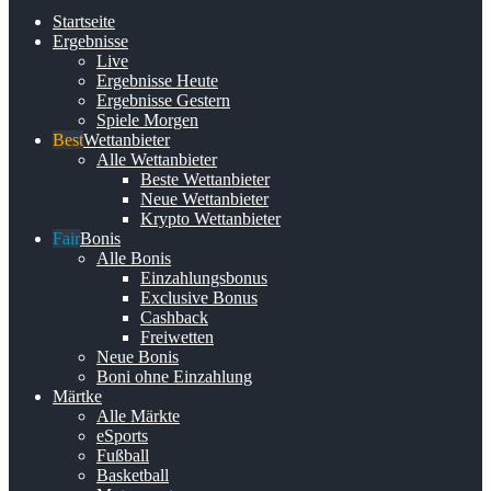
Startseite
Ergebnisse
Live
Ergebnisse Heute
Ergebnisse Gestern
Spiele Morgen
Wettanbieter
Alle Wettanbieter
Beste Wettanbieter
Neue Wettanbieter
Krypto Wettanbieter
Bonis
Alle Bonis
Einzahlungsbonus
Exclusive Bonus
Cashback
Freiwetten
Neue Bonis
Boni ohne Einzahlung
Märtke
Alle Märkte
eSports
Fußball
Basketball