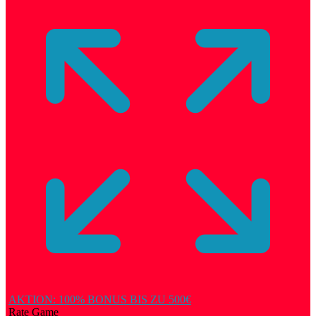
AKTION: 100% BONUS BIS ZU 500€
Rate Game