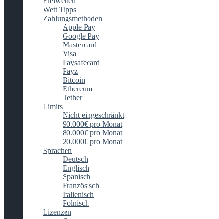
Freiwetten
Wett Tipps
Zahlungsmethoden
Apple Pay
Google Pay
Mastercard
Visa
Paysafecard
Payz
Bitcoin
Ethereum
Tether
Limits
Nicht eingeschränkt
90.000€ pro Monat
80.000€ pro Monat
20.000€ pro Monat
Sprachen
Deutsch
Englisch
Spanisch
Französisch
Italienisch
Polnisch
Lizenzen