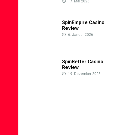
17. Mai 2026
SpinEmpire Casino
Review
6. Januar 2026
SpinBetter Casino
Review
19. Dezember 2025