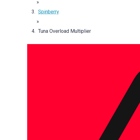
»
Spinberry
»
Tuna Overload Multiplier