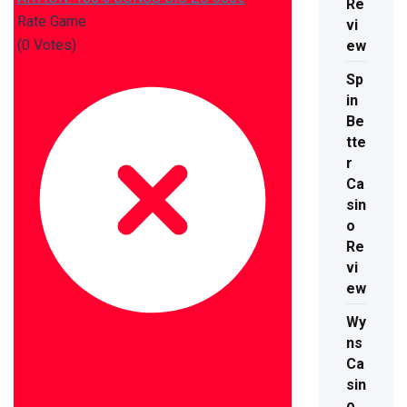
Re
Rate Game
vi
(
0
Votes)
ew
Sp
in
Be
tte
r
Ca
sin
o
Re
vi
ew
Wy
ns
Ca
sin
o