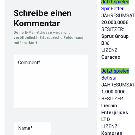
Jetzt spielen
SpinBetter
Schreibe einen
JAHRESUMSAT
Kommentar
20.000.000€
BESITZER:
Deine E-Mail-Adresse wird nicht
Sprut Group
veröffentlicht.
Erforderliche Felder sind
B.V.
mit
*
markiert
LIZENZ:
Curacao
Jetzt spielen
Betista
JAHRESUMSAT
1.000.000€
BESITZER:
Liernin
Enterprises
LTD
LIZENZ:
Komoren