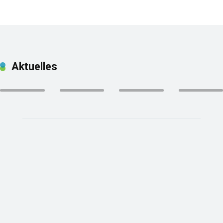
Casino-
Review
Casino-
Casino-
Casino-
Review
Review
Review
Casino
Prestige
SpinEmpire
SpinBetter
Wyns
Zahlungsmethoden
Casino
Casino
Casin
Aktuelles
Analyse
Review
Review
Revie