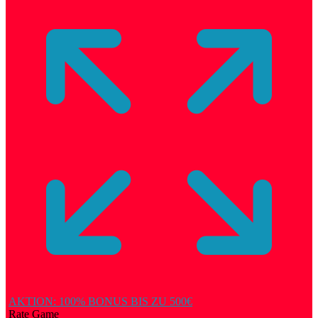
AKTION: 100% BONUS BIS ZU 500€
Rate Game