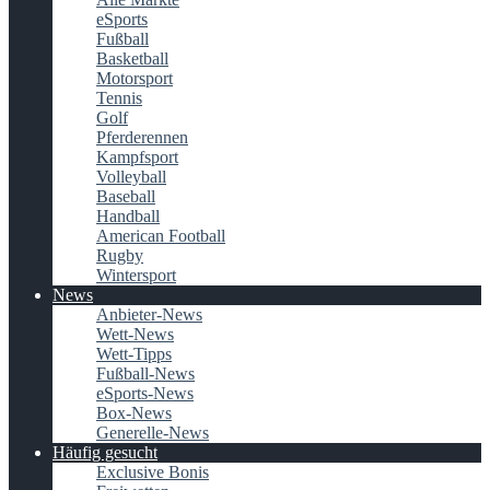
eSports
Fußball
Basketball
Motorsport
Tennis
Golf
Pferderennen
Kampfsport
Volleyball
Baseball
Handball
American Football
Rugby
Wintersport
News
Anbieter-News
Wett-News
Wett-Tipps
Fußball-News
eSports-News
Box-News
Generelle-News
Häufig gesucht
Exclusive Bonis