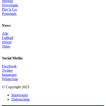
Merkur
Novomatic
Play'n Go
Pragmatic
News
Alle
Fußball
eSport
Tipps
Social Media
Facebook
Twitter
Instagram
WhatsApp
© Copyright 2025
Impressum
Datenschutz