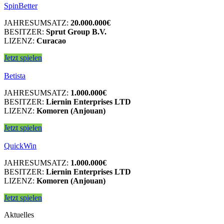
SpinBetter
JAHRESUMSATZ:
20.000.000€
BESITZER:
Sprut Group B.V.
LIZENZ:
Curacao
Jetzt spielen
Betista
JAHRESUMSATZ:
1.000.000€
BESITZER:
Liernin Enterprises LTD
LIZENZ:
Komoren (Anjouan)
Jetzt spielen
QuickWin
JAHRESUMSATZ:
1.000.000€
BESITZER:
Liernin Enterprises LTD
LIZENZ:
Komoren (Anjouan)
Jetzt spielen
Aktuelles