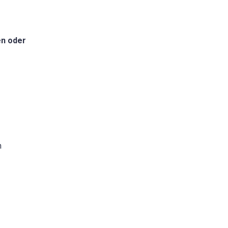
en oder
n