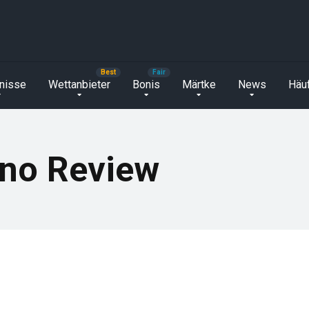
nisse
Wettanbieter
Bonis
Märtke
News
Häuf
ino Review