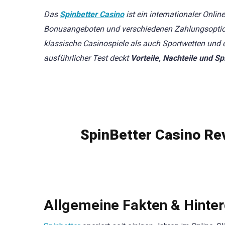
Das
Spinbetter Casino
ist ein internationaler Onlin
Bonusangeboten und verschiedenen Zahlungsoptionen
klassische Casinospiele als auch Sportwetten und e
ausführlicher Test deckt
Vorteile, Nachteile und S
SpinBetter Casino Re
Allgemeine Fakten & Hinte