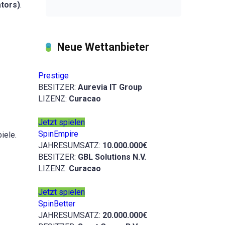
tors)
.
Neue Wettanbieter
Prestige
BESITZER:
Aurevia IT Group
LIZENZ:
Curacao
Jetzt spielen
SpinEmpire
iele.
JAHRESUMSATZ:
10.000.000€
BESITZER:
GBL Solutions N.V.
LIZENZ:
Curacao
Jetzt spielen
SpinBetter
JAHRESUMSATZ:
20.000.000€