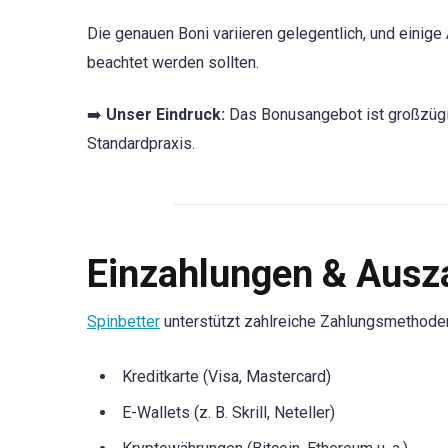
Die genauen Boni variieren gelegentlich, und eini
beachtet werden sollten.
➡️
Unser Eindruck:
Das Bonusangebot ist großzügi
Standardpraxis.
Einzahlungen & Ausz
Spinbetter
unterstützt zahlreiche Zahlungsmethode
Kreditkarte (Visa, Mastercard)
E-Wallets (z. B. Skrill, Neteller)