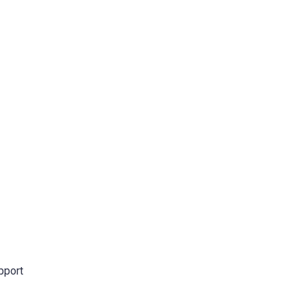
pport