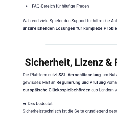
FAQ-Bereich für häufige Fragen
Während viele Spieler den Support für hilfreiche A
unzureichenden Lösungen für komplexe Probl
️ Sicherheit, Lizenz &
Die Plattform nutzt
SSL-Verschlüsselung
, um Nut
gewisses Maß an
Regulierung und Prüfung
vorhan
europäische Glücksspielbehörden
aus Ländern w
➡️ Das bedeutet:
Sicherheitstechnisch ist die Seite grundlegend gesc