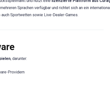
lücksspielmarkt und nutzt eine
lizenzierte Plattform aus Cura
n mehreren Sprachen verfügbar und richtet sich an ein internation
s auch Sportwetten sowie Live-Dealer-Games.
ware
pielen
, darunter:
are-Providern