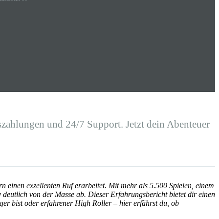
szahlungen und 24/7 Support. Jetzt dein Abenteuer
n einen exzellenten Ruf erarbeitet. Mit mehr als 5.500 Spielen, einem
tlich von der Masse ab. Dieser Erfahrungsbericht bietet dir einen
er bist oder erfahrener High Roller – hier erfährst du, ob