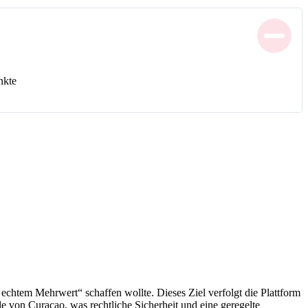
nkte
echtem Mehrwert“ schaffen wollte. Dieses Ziel verfolgt die Plattform
e von Curaçao, was rechtliche Sicherheit und eine geregelte