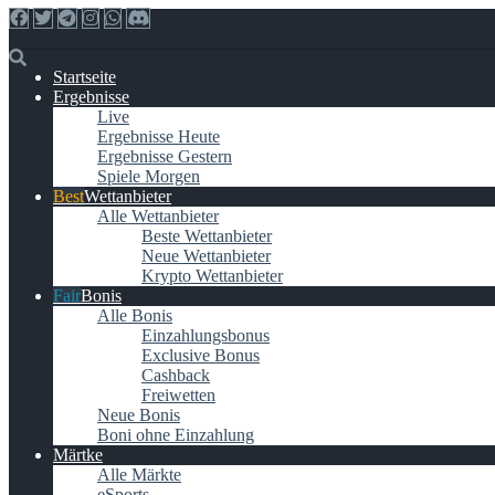
Startseite
Ergebnisse
Live
Ergebnisse Heute
Ergebnisse Gestern
Spiele Morgen
Wettanbieter
Alle Wettanbieter
Beste Wettanbieter
Neue Wettanbieter
Krypto Wettanbieter
Bonis
Alle Bonis
Einzahlungsbonus
Exclusive Bonus
Cashback
Freiwetten
Neue Bonis
Boni ohne Einzahlung
Märtke
Alle Märkte
eSports