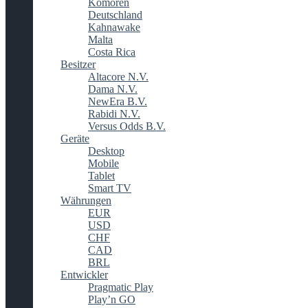
Komoren
Deutschland
Kahnawake
Malta
Costa Rica
Besitzer
Altacore N.V.
Dama N.V.
NewEra B.V.
Rabidi N.V.
Versus Odds B.V.
Geräte
Desktop
Mobile
Tablet
Smart TV
Währungen
EUR
USD
CHF
CAD
BRL
Entwickler
Pragmatic Play
Play’n GO