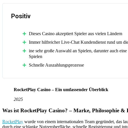
Positiv
Dieses Casino akzeptiert Spieler aus vielen Ländern
Immer hilfreicher Live-Chat Kundendienst rund um di
ine sehr große Auswahl an Spielen, darunter auch eine
Spielen
Schnelle Auszahlungsprozesse
RocketPlay Casino – Ein umfassender Überblick
2025
Was ist RocketPlay Casino? – Marke, Philosophie &
RocketPlay
wurde von einem internationalen Team gegründet, das laut
durch eine schlanke Nutzeroberfläche, schnelle Registrierung und int