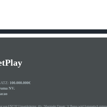
tPlay
ATZ:
100.000.000€
ama NV.
acao
g von €/$/£20! Umsatzkriterien:
40x
/ Maximaler Einsatz:
5€
Bonus wird Automatisch gutges