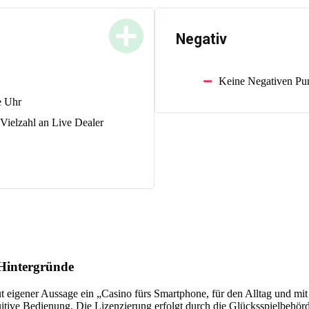
Negativ
Keine Negativen Pu
e Uhr
 Vielzahl an Live Dealer
 Hintergründe
 eigener Aussage ein „Casino fürs Smartphone, für den Alltag und mit 
uitive Bedienung. Die Lizenzierung erfolgt durch die Glücksspielbehörd