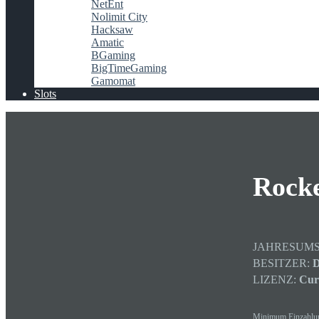
NetEnt
Nolimit City
Hacksaw
Amatic
BGaming
BigTimeGaming
Gamomat
Slots
Rocke
JAHRESUMS
BESITZER:
D
LIZENZ:
Cur
Minimum Einzahlun