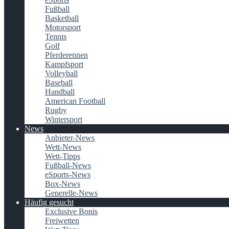
Fußball
Basketball
Motorsport
Tennis
Golf
Pferderennen
Kampfsport
Volleyball
Baseball
Handball
American Football
Rugby
Wintersport
News
Anbieter-News
Wett-News
Wett-Tipps
Fußball-News
eSports-News
Box-News
Generelle-News
Häufig gesucht
Exclusive Bonis
Freiwetten