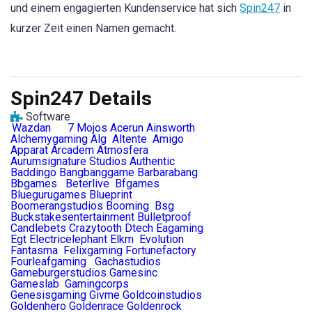
und einem engagierten Kundenservice hat sich
Spin247
in
kurzer Zeit einen Namen gemacht.
Spin247 Details
Software
Wazdan
7 Mojos
Acerun
Ainsworth
Alchemygaming
Alg
Altente
Amigo
Apparat
Arcadem
Atmosfera
Aurumsignature Studios
Authentic
Baddingo
Bangbanggame
Barbarabang
Bbgames
Beterlive
Bfgames
Bluegurugames
Blueprint
Boomerangstudios
Booming
Bsg
Buckstakesentertainment
Bulletproof
Candlebets
Crazytooth
Dtech
Eagaming
Egt
Electricelephant
Elkm
Evolution
Fantasma
Felixgaming
Fortunefactory
Fourleafgaming
Gachastudios
Gameburgerstudios
Gamesinc
Gameslab
Gamingcorps
Genesisgaming
Givme
Goldcoinstudios
Goldenhero
Goldenrace
Goldenrock