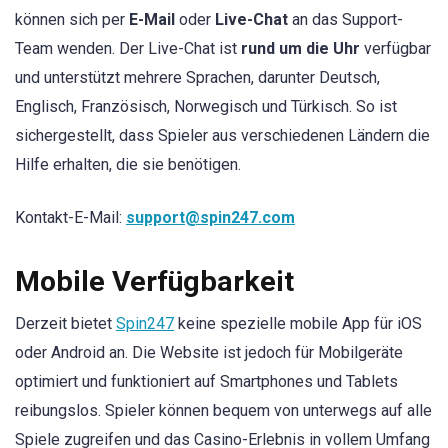
können sich per
E-Mail
oder
Live-Chat
an das Support-
Team wenden. Der Live-Chat ist
rund um die Uhr
verfügbar
und unterstützt mehrere Sprachen, darunter Deutsch,
Englisch, Französisch, Norwegisch und Türkisch. So ist
sichergestellt, dass Spieler aus verschiedenen Ländern die
Hilfe erhalten, die sie benötigen.
Kontakt-E-Mail:
support@spin247.com
Mobile Verfügbarkeit
Derzeit bietet
Spin247
keine spezielle mobile App für iOS
oder Android an. Die Website ist jedoch für Mobilgeräte
optimiert und funktioniert auf Smartphones und Tablets
reibungslos. Spieler können bequem von unterwegs auf alle
Spiele zugreifen und das Casino-Erlebnis in vollem Umfang