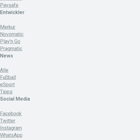
Paysafe
Entwickler
Merkur
Novomatic
Play'n Go
Pragmatic
News
Alle
Fußball
eSport
Tipps
Social Media
Facebook
Twitter
Instagram
WhatsApp