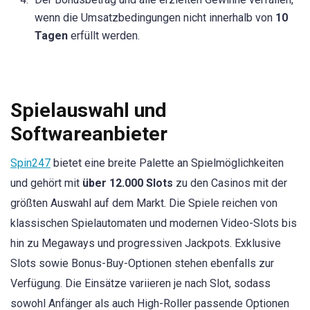
wenn die Umsatzbedingungen nicht innerhalb von
10
Tagen
erfüllt werden.
Spielauswahl und
Softwareanbieter
Spin247
bietet eine breite Palette an Spielmöglichkeiten
und gehört mit
über 12.000 Slots
zu den Casinos mit der
größten Auswahl auf dem Markt. Die Spiele reichen von
klassischen Spielautomaten und modernen Video-Slots bis
hin zu Megaways und progressiven Jackpots. Exklusive
Slots sowie Bonus-Buy-Optionen stehen ebenfalls zur
Verfügung. Die Einsätze variieren je nach Slot, sodass
sowohl Anfänger als auch High-Roller passende Optionen