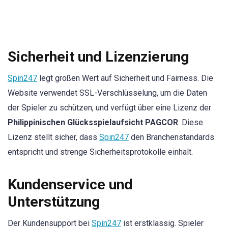
Sicherheit und Lizenzierung
Spin247
legt großen Wert auf Sicherheit und Fairness. Die
Website verwendet SSL-Verschlüsselung, um die Daten
der Spieler zu schützen, und verfügt über eine Lizenz der
Philippinischen Glücksspielaufsicht PAGCOR
. Diese
Lizenz stellt sicher, dass
Spin247
den Branchenstandards
entspricht und strenge Sicherheitsprotokolle einhält.
Kundenservice und
Unterstützung
Der Kundensupport bei
Spin247
ist erstklassig. Spieler