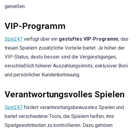
genießen.
VIP-Programm
Spin247
verfügt über ein
gestuftes VIP-Programm
, das
treuen Spielern zusätzliche Vorteile bietet. Je höher der
VIP-Status, desto besser sind die Vergünstigungen,
einschließlich höherer Auszahlungslimits, exklusiver Boni
und persönlicher Kundenbetreuung.
Verantwortungsvolles Spielen
Spin247
fördert verantwortungsbewusstes Spielen und
bietet verschiedene Tools, die Spielern helfen, ihre
Spielgewohnheiten zu kontrollieren. Dazu gehören: