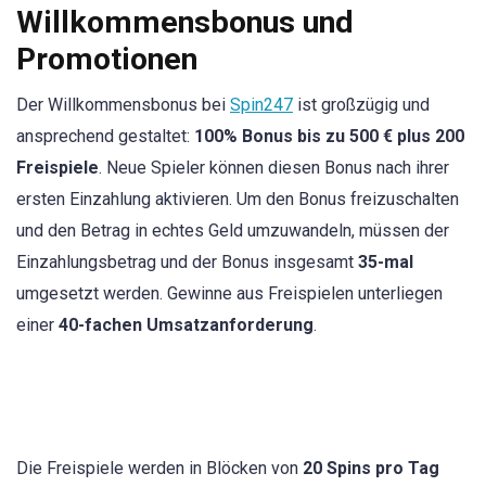
Willkommensbonus und
Promotionen
Der Willkommensbonus bei
Spin247
ist großzügig und
ansprechend gestaltet:
100% Bonus bis zu 500 € plus 200
Freispiele
. Neue Spieler können diesen Bonus nach ihrer
ersten Einzahlung aktivieren. Um den Bonus freizuschalten
und den Betrag in echtes Geld umzuwandeln, müssen der
Einzahlungsbetrag und der Bonus insgesamt
35-mal
umgesetzt werden. Gewinne aus Freispielen unterliegen
einer
40-fachen Umsatzanforderung
.
Die Freispiele werden in Blöcken von
20 Spins pro Tag