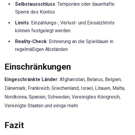
Selbstausschluss
: Temporäre oder dauerhafte
Sperre des Kontos
Limits
: Einzahlungs-, Verlust- und Einsatzlimits
können festgelegt werden
Reality-Check
: Erinnerung an die Spieldauer in
regelmäßigen Abständen
Einschränkungen
Eingeschränkte Länder
: Afghanistan, Belarus, Belgien,
Dänemark, Frankreich, Griechenland, Israel, Litauen, Malta,
Nordkorea, Spanien, Schweden, Vereinigtes Königreich,
Vereinigte Staaten und einige mehr.
Fazit