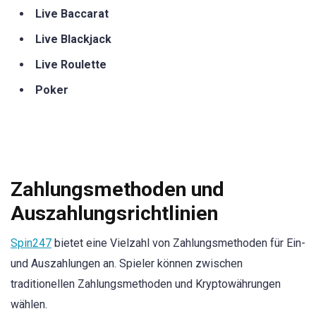
Live Baccarat
Live Blackjack
Live Roulette
Poker
Zahlungsmethoden und
Auszahlungsrichtlinien
Spin247
bietet eine Vielzahl von Zahlungsmethoden für Ein-
und Auszahlungen an. Spieler können zwischen
traditionellen Zahlungsmethoden und Kryptowährungen
wählen.