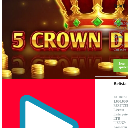
SpinBe
JAHRES
20.000.00
BESITZE
Sprut
Group
B.V.
LIZENZ:
Curacao
Jetzt
spiele
Betista
JAHRES
1.000.000
BESITZE
Liernin
Enterpris
LTD
LIZENZ:
Komoren