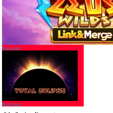
Demo Spiel
Demo Spiel