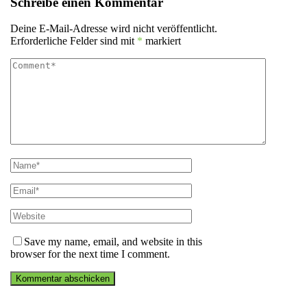
Schreibe einen Kommentar
Deine E-Mail-Adresse wird nicht veröffentlicht.
Erforderliche Felder sind mit
*
markiert
Save my name, email, and website in this
browser for the next time I comment.