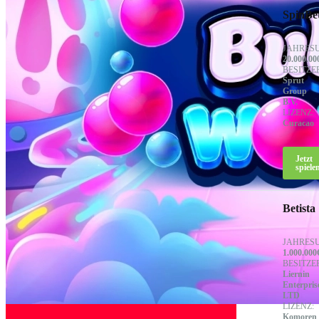
SpinBe
JAHRES
20.000.00
BESITZE
Sprut
Group
B.V.
LIZENZ:
Curacao
Jetzt
spiele
Betista
JAHRES
1.000.000
BESITZE
Liernin
Enterpris
LTD
LIZENZ:
Komoren