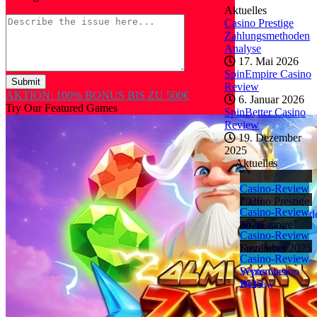
Aktuelles
Casino Prestige
Zahlungsmethoden
Analyse
17. Mai 2026
SpinEmpire Casino
Submit
Review
AKTION: 100% BONUS BIS ZU 500€
6. Januar 2026
Try Our Featured Games
SpinBetter Casino
Review
19. Dezember
2025
Aktuelles
Casino-Review
17. Mai
2026
Casino Prestige
Casino-Review
6. Januar
Zahlungsmethod
2026
SpinEmpire
Analyse
Casino-Review
19.
Casino Review
Dezember 2025
SpinBetter
Casino-Review
30.
Casino Review
September
Wyns Casino
2025
Review