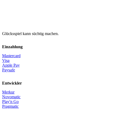
Glücksspiel kann süchtig machen.
Einzahlung
Mastercard
Visa
Apple Pay
Paysafe
Entwickler
Merkur
Novomatic
Play'n Go
Pragmatic