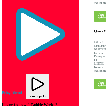
(Anjouan
Jetzt
spiele
Quick
JAHRES
1.000.000
BESITZE
Liernin
Enterpris
LTD
LIZENZ:
Komoren
(Anjouan
Jetzt
spiele
Echtgeldmodus
Demo spielen
Having issues with
Bubble Works
?