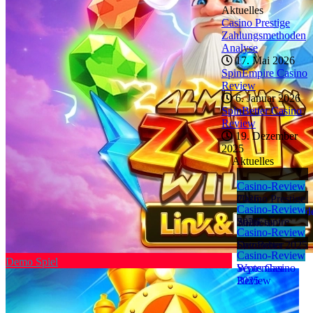
Aktuelles
Casino Prestige
Zahlungsmethoden
Analyse
17. Mai 2026
SpinEmpire Casino
Review
6. Januar 2026
SpinBetter Casino
Review
19. Dezember
2025
Aktuelles
Casino-Review
17. Mai
2026
Casino Prestige
Casino-Review
6. Januar
Zahlungsmethod
2026
SpinEmpire
Analyse
Casino-Review
19.
Casino Review
Dezember 2025
SpinBetter
Casino-Review
30.
Casino Review
Demo Spiel
September
Wyns Casino
2025
Review