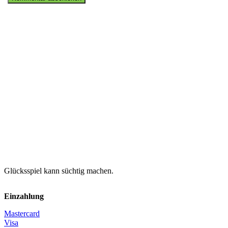
Glücksspiel kann süchtig machen.
Einzahlung
Mastercard
Visa