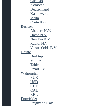
Curacao
Komoren
Deutschland
Kahnawake
Malta
Costa Rica
Besitzer
Altacore N.V.
Dama N.V.
NewEra B.V.
Rabidi N.V.
Versus Odds B.V.
Geräte
Desktop
Mobile
Tablet
Smart TV
Währungen
EUR
USD
CHF
CAD
BRL
Entwickler
Pragmatic Play