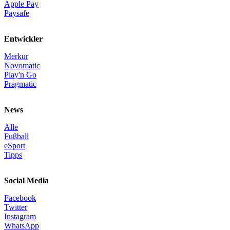
Apple Pay
Paysafe
Entwickler
Merkur
Novomatic
Play'n Go
Pragmatic
News
Alle
Fußball
eSport
Tipps
Social Media
Facebook
Twitter
Instagram
WhatsApp