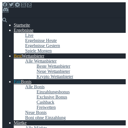
Startseite
Ergebnisse
Live
Ergebnisse Heute
Ergebnisse Gestern
Spiele Morgen
Wettanbieter
Alle Wettanbieter
Beste Wettanbieter
Neue Wettanbieter
Krypto Wettanbieter
Bonis
Alle Bonis
Einzahlungsbonus
Exclusive Bonus
Cashback
Freiwetten
Neue Bonis
Boni ohne Einzahlung
Märtke
Alle Märkte