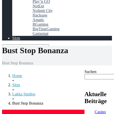
Play’n GO
NetEnt
Nolimit City
Hacksaw
Amatic
BGaming
BigTimeGaming
Gamomat
Slots
Bust Stop Bonanza
Bust Stop Bonanza
Suchen
Home
»
Slots
»
Aktuelle
Lakka Studios
»
Beiträge
Bust Stop Bonanza
Casino