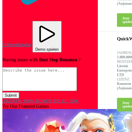
(Anjouan
Jetzt
spiele
Quick
Echtgeldmodus
Demo spielen
JAHRES
1.000.000
Having issues with
Bust Stop Bonanza
?
BESITZE
Liernin
Enterpris
LTD
LIZENZ:
Komoren
(Anjouan
Submit
AKTION: 100% BONUS BIS ZU 500€
Jetzt
Try Our Featured Games
spiele