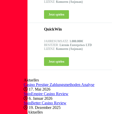
LIZENZ:
Komoren (Anjouan)
Jetzt spielen
QuickWin
JAHRESUMSATZ:
1.000.000€
BESITZER:
Liernin Enterprises LTD
LIZENZ:
Komoren (Anjouan)
Jetzt spielen
Aktuelles
Casino Prestige Zahlungsmethoden Analyse
17. Mai 2026
SpinEmpire Casino Review
6. Januar 2026
SpinBetter Casino Review
19. Dezember 2025
Aktuelles