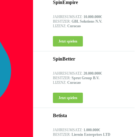
SpinEmpire
JAHRESUMSATZ:
10.000.000€
BESITZER:
GBL Solutions N.V.
LIZENZ:
Curacao
Jetzt spielen
SpinBetter
JAHRESUMSATZ:
20.000.000€
BESITZER:
Sprut Group B.V.
LIZENZ:
Curacao
Jetzt spielen
Betista
JAHRESUMSATZ:
1.000.000€
BESITZER:
Liernin Enterprises LTD