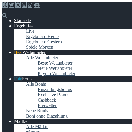
Startseite
Ergebnisse
Live
Ergebnisse Heute
Ergebnisse Gestern
Spiele Morgen
Wettanbieter
Alle Wettanbieter
Beste Wettanbieter
Neue Wettanbieter
Krypto Wettanbieter
Bonis
Alle Bonis
Einzahlungsbonus
Exclusive Bonus
Cashback
Freiwetten
Neue Bonis
Boni ohne Einzahlung
Märtke
Alle Märkte
eSports