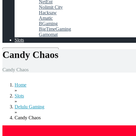
NetEnt
Nolimit City
Hacksaw
Amatic
BGaming
BigTimeGaming
Gamomat
Slots
Candy Chaos
Candy Chaos
Home
»
Slots
»
Delulu Gaming
»
Candy Chaos