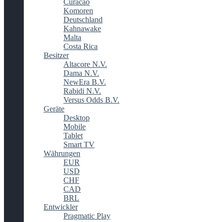
Curacao
Komoren
Deutschland
Kahnawake
Malta
Costa Rica
Besitzer
Altacore N.V.
Dama N.V.
NewEra B.V.
Rabidi N.V.
Versus Odds B.V.
Geräte
Desktop
Mobile
Tablet
Smart TV
Währungen
EUR
USD
CHF
CAD
BRL
Entwickler
Pragmatic Play