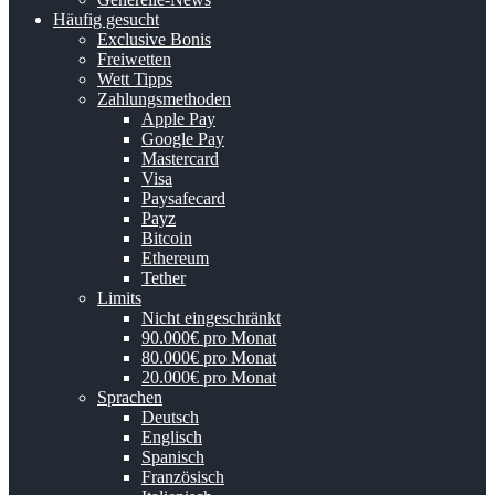
Häufig gesucht
Exclusive Bonis
Freiwetten
Wett Tipps
Zahlungsmethoden
Apple Pay
Google Pay
Mastercard
Visa
Paysafecard
Payz
Bitcoin
Ethereum
Tether
Limits
Nicht eingeschränkt
90.000€ pro Monat
80.000€ pro Monat
20.000€ pro Monat
Sprachen
Deutsch
Englisch
Spanisch
Französisch