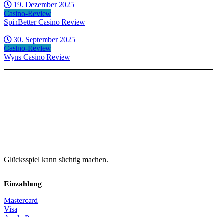
19. Dezember 2025
Casino-Review
SpinBetter Casino Review
30. September 2025
Casino-Review
Wyns Casino Review
Glücksspiel kann süchtig machen.
Einzahlung
Mastercard
Visa