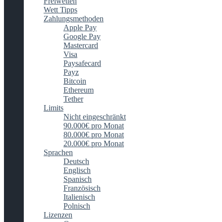
Freiwetten
Wett Tipps
Zahlungsmethoden
Apple Pay
Google Pay
Mastercard
Visa
Paysafecard
Payz
Bitcoin
Ethereum
Tether
Limits
Nicht eingeschränkt
90.000€ pro Monat
80.000€ pro Monat
20.000€ pro Monat
Sprachen
Deutsch
Englisch
Spanisch
Französisch
Italienisch
Polnisch
Lizenzen