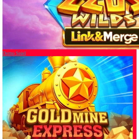
Demo Spiel