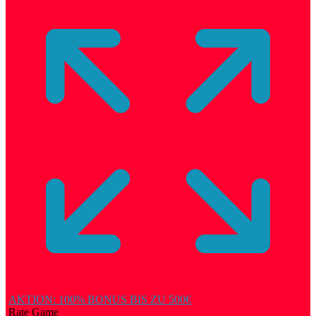
AKTION: 100% BONUS BIS ZU 500€
Rate Game