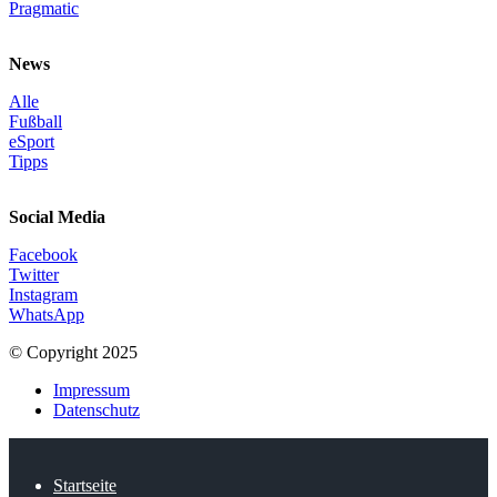
Pragmatic
News
Alle
Fußball
eSport
Tipps
Social Media
Facebook
Twitter
Instagram
WhatsApp
© Copyright 2025
Impressum
Datenschutz
Startseite