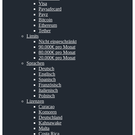
Visa
Paysafecard
Payz
Bitcoin
Ethereum
Tether
Limits
Nicht eingeschränkt
90.000€ pro Monat
80.000€ pro Monat
20.000€ pro Monat
Sprachen
Deutsch
Englisch
Spanisch
Französisch
Italienisch
Polnisch
Lizenzen
Curacao
Komoren
Deutschland
Kahnawake
Malta
Costa Rica