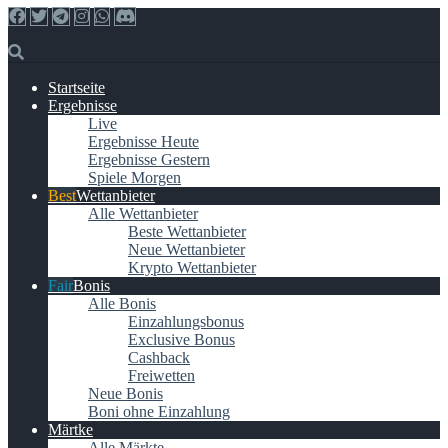
Startseite
Ergebnisse
Live
Ergebnisse Heute
Ergebnisse Gestern
Spiele Morgen
Wettanbieter
Alle Wettanbieter
Beste Wettanbieter
Neue Wettanbieter
Krypto Wettanbieter
Bonis
Alle Bonis
Einzahlungsbonus
Exclusive Bonus
Cashback
Freiwetten
Neue Bonis
Boni ohne Einzahlung
Märtke
Alle Märkte