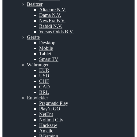
Besitzer
Altacore N.V.
Dama N.V.
NewEra B.V.
Rabidi N.V.
Versus Odds B.V.
Geräte
Desktop
Mobile
Tablet
Smart TV
Währungen
EUR
USD
CHF
CAD
BRL
Entwickler
Pragmatic Play
Play’n GO
NetEnt
Nolimit City
Hacksaw
Amatic
BGaming