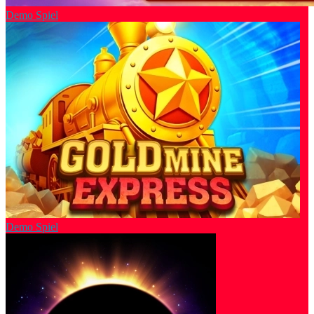
Demo Spiel
Demo Spiel