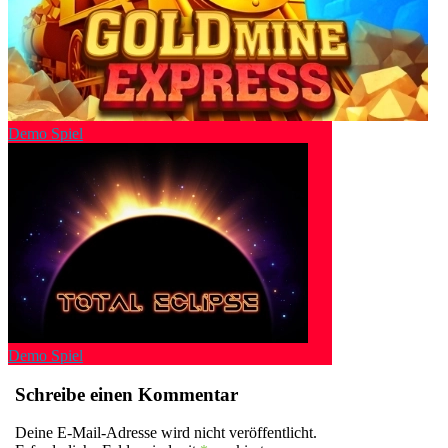
Demo Spiel
Demo Spiel
Schreibe einen Kommentar
Deine E-Mail-Adresse wird nicht veröffentlicht.