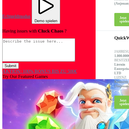
(Anjouan
Echtgeldmodus
Jetzt
Demo spielen
spiele
Having issues with
Cluck Chaos
?
Quick
JAHRES
1.000.000
BESITZE
Liernin
Submit
Enterpris
AKTION: 100% BONUS BIS ZU 500€
LTD
Try Our Featured Games
LIZENZ:
Komoren
(Anjouan
Jetzt
spiele