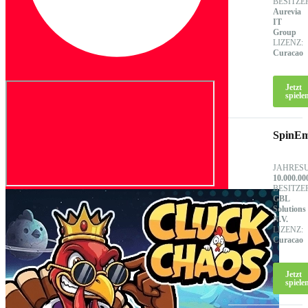
BESITZE
Aurevia
IT
Group
LIZENZ:
Curacao
Jetzt
spiele
SpinEm
JAHRES
10.000.00
BESITZE
GBL
Solutions
N.V.
LIZENZ:
Curacao
Jetzt
spiele