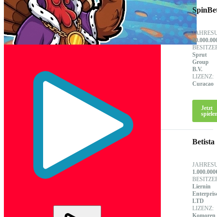
SpinBe
JAHRES
20.000.00
BESITZE
Sprut
Group
B.V.
LIZENZ:
Curacao
Jetzt
spiele
Betista
JAHRES
1.000.000
BESITZE
Liernin
Enterpris
LTD
LIZENZ:
Komoren