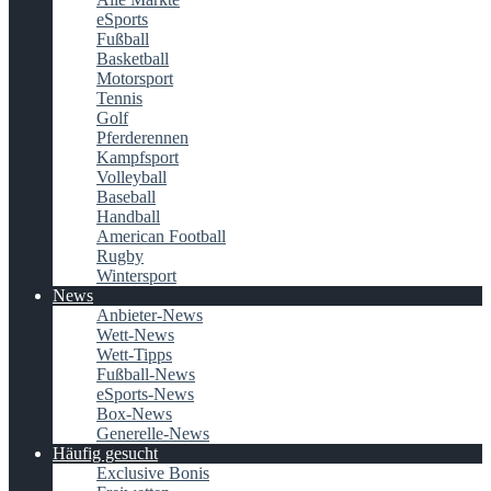
eSports
Fußball
Basketball
Motorsport
Tennis
Golf
Pferderennen
Kampfsport
Volleyball
Baseball
Handball
American Football
Rugby
Wintersport
News
Anbieter-News
Wett-News
Wett-Tipps
Fußball-News
eSports-News
Box-News
Generelle-News
Häufig gesucht
Exclusive Bonis