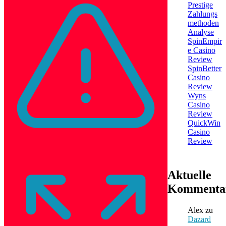
Prestige
Zahlungs
methoden
Analyse
SpinEmpir
e Casino
Review
SpinBetter
Casino
Review
Wyns
Casino
Review
QuickWin
Casino
Review
Aktuelle
Kommenta
Alex
zu
Dazard