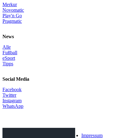
Merkur
Novomatic
Play'n Go
Pragmatic
News
Alle
Fußball
eSport
Tipps
Social Media
Facebook
Twitter
Instagram
WhatsApp
© Copyright 2025
Impressum