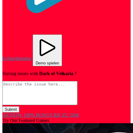
Echtgeldmodus
Demo spielen
Having issues with
Dark of Velkaria
?
Submit
AKTION: 100% BONUS BIS ZU 500€
Try Our Featured Games