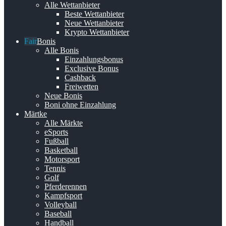
Alle Wettanbieter
Beste Wettanbieter
Neue Wettanbieter
Krypto Wettanbieter
Bonis
Alle Bonis
Einzahlungsbonus
Exclusive Bonus
Cashback
Freiwetten
Neue Bonis
Boni ohne Einzahlung
Märtke
Alle Märkte
eSports
Fußball
Basketball
Motorsport
Tennis
Golf
Pferderennen
Kampfsport
Volleyball
Baseball
Handball