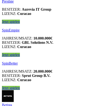
Prestige
BESITZER:
Aurevia IT Group
LIZENZ:
Curacao
Jetzt spielen
SpinEmpire
JAHRESUMSATZ:
10.000.000€
BESITZER:
GBL Solutions N.V.
LIZENZ:
Curacao
Jetzt spielen
SpinBetter
JAHRESUMSATZ:
20.000.000€
BESITZER:
Sprut Group B.V.
LIZENZ:
Curacao
Jetzt spielen
Betista