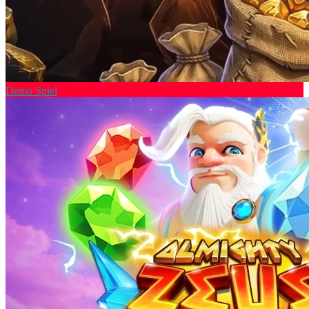
Demo Spiel