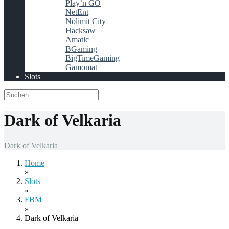
Play’n GO
NetEnt
Nolimit City
Hacksaw
Amatic
BGaming
BigTimeGaming
Gamomat
Slots
Dark of Velkaria
Dark of Velkaria
Home
»
Slots
»
FBM
»
Dark of Velkaria