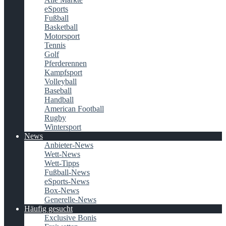
eSports
Fußball
Basketball
Motorsport
Tennis
Golf
Pferderennen
Kampfsport
Volleyball
Baseball
Handball
American Football
Rugby
Wintersport
News
Anbieter-News
Wett-News
Wett-Tipps
Fußball-News
eSports-News
Box-News
Generelle-News
Häufig gesucht
Exclusive Bonis