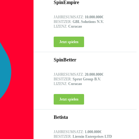
SpinEmpire
JAHRESUMSATZ:
10.000.000€
BESITZER:
GBL Solutions N.V.
LIZENZ:
Curacao
Jetzt spielen
SpinBetter
JAHRESUMSATZ:
20.000.000€
BESITZER:
Sprut Group B.V.
LIZENZ:
Curacao
Jetzt spielen
Betista
JAHRESUMSATZ:
1.000.000€
BESITZER:
Liernin Enterprises LTD