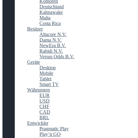
Komoren
Deutschland
Kahnawake
Malta
Costa Rica
Besitzer
Altacore N.V.
Dama N.V.
NewEra B.V.
Rabidi N.V.
Versus Odds B.V.
Geräte
Desktop
Mobile
Tablet
Smart TV
Währungen
EUR
USD
CHF
CAD
BRL
Entwickler
Pragmatic Play
Play’n GO