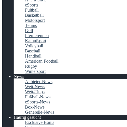
eSports
Fußball
Basketball
Motorsport
Tennis
Golf
Pferderennen
Kampfsport
Volleyball
Baseball
Handball
American Football
Rugby
Wintersport
News
Anbieter-News
Wett-News
Wett-Tipps
Fußball-News
eSports-News
Box-News
Generelle-News
Häufig gesucht
Exclusive Bonis