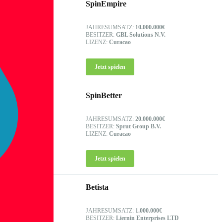
SpinEmpire
JAHRESUMSATZ:
10.000.000€
BESITZER:
GBL Solutions N.V.
LIZENZ:
Curacao
Jetzt spielen
SpinBetter
JAHRESUMSATZ:
20.000.000€
BESITZER:
Sprut Group B.V.
LIZENZ:
Curacao
Jetzt spielen
Betista
JAHRESUMSATZ:
1.000.000€
BESITZER:
Liernin Enterprises LTD