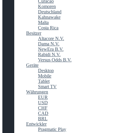
Curacao
Komoren
Deutschland
Kahnawake
Malta
Costa Rica
Besitzer
Altacore N.V.
Dama N.V.
NewEra B.V.
Rabidi N.V.
Versus Odds B.V.
Geräte
Desktop
Mobile
Tablet
Smart TV
Währungen
EUR
USD
CHF
CAD
BRL
Entwickler
Pragmatic Play