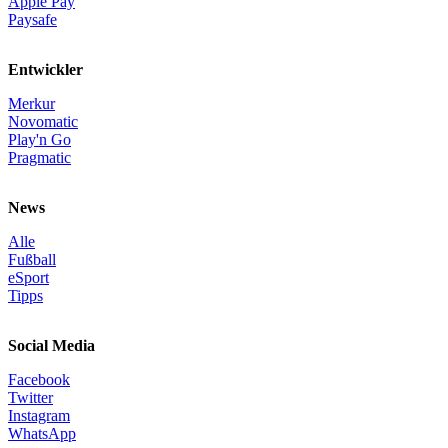
Apple Pay
Paysafe
Entwickler
Merkur
Novomatic
Play'n Go
Pragmatic
News
Alle
Fußball
eSport
Tipps
Social Media
Facebook
Twitter
Instagram
WhatsApp