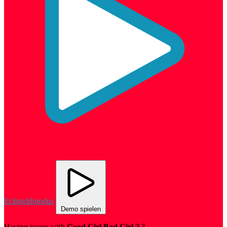
Echtgeldmodus
Demo spielen
Having issues with
Good Girl Bad Girl 2
?