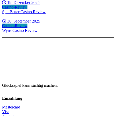
19. Dezember 2025
Casino-Review
SpinBetter Casino Review
30. September 2025
Casino-Review
Wyns Casino Review
Glücksspiel kann süchtig machen.
Einzahlung
Mastercard
Visa