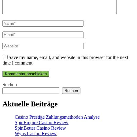
Save my name, email, and website in this browser for the next
time I comment.
Suchen
Suchen
Aktuelle Beiträge
Casino Prestige Zahlungsmethoden Analyse
SpinEmpire Casino Review
SpinBetter Casino Review
Wyns Casino Review