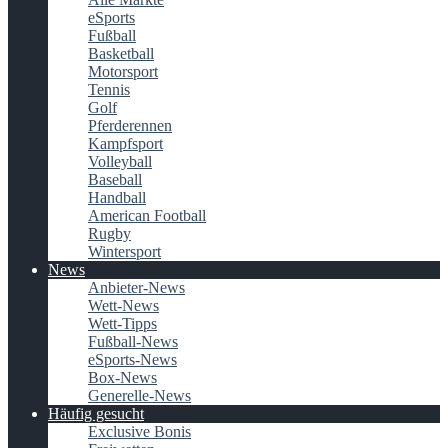
eSports
Fußball
Basketball
Motorsport
Tennis
Golf
Pferderennen
Kampfsport
Volleyball
Baseball
Handball
American Football
Rugby
Wintersport
News
Anbieter-News
Wett-News
Wett-Tipps
Fußball-News
eSports-News
Box-News
Generelle-News
Häufig gesucht
Exclusive Bonis