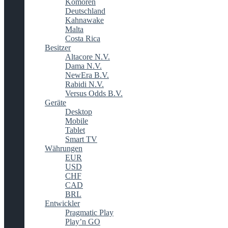
Komoren
Deutschland
Kahnawake
Malta
Costa Rica
Besitzer
Altacore N.V.
Dama N.V.
NewEra B.V.
Rabidi N.V.
Versus Odds B.V.
Geräte
Desktop
Mobile
Tablet
Smart TV
Währungen
EUR
USD
CHF
CAD
BRL
Entwickler
Pragmatic Play
Play’n GO