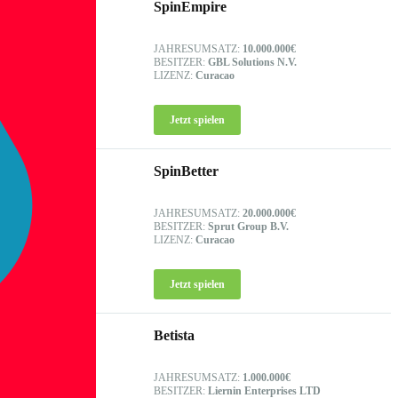
SpinEmpire
JAHRESUMSATZ:
10.000.000€
BESITZER:
GBL Solutions N.V.
LIZENZ:
Curacao
Jetzt spielen
SpinBetter
JAHRESUMSATZ:
20.000.000€
BESITZER:
Sprut Group B.V.
LIZENZ:
Curacao
Jetzt spielen
Betista
JAHRESUMSATZ:
1.000.000€
BESITZER:
Liernin Enterprises LTD