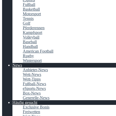
Fußball
Basketball
Motorsport
Tennis
Golf
Pferderennen
Kampfsport
Volleyball
Baseball
Handball
American Football
Rugby
Wintersport
News
Anbieter-News
Wett-News
Wett-Tipps
Fußball-News
eSports-News
Box-News
Generelle-News
Häufig gesucht
Exclusive Bonis
Freiwetten