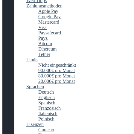
Wett Tipps
Zahlungsmethoden
Apple Pay
Google Pay
Mastercard
Visa
Paysafecard
Payz
Bitcoin
Ethereum
Tether
Limits
Nicht eingeschränkt
90.000€ pro Monat
80.000€ pro Monat
20.000€ pro Monat
Sprachen
Deutsch
Englisch
Spanisch
Französisch
Italienisch
Polnisch
Lizenzen
Curacao