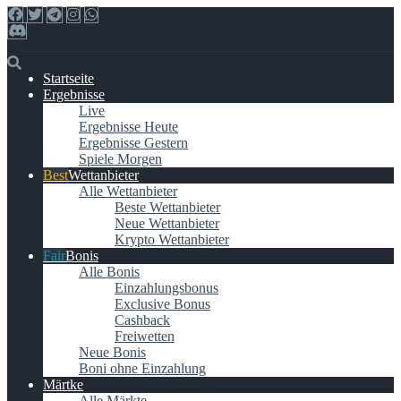
Startseite
Ergebnisse
Live
Ergebnisse Heute
Ergebnisse Gestern
Spiele Morgen
Wettanbieter
Alle Wettanbieter
Beste Wettanbieter
Neue Wettanbieter
Krypto Wettanbieter
Bonis
Alle Bonis
Einzahlungsbonus
Exclusive Bonus
Cashback
Freiwetten
Neue Bonis
Boni ohne Einzahlung
Märtke
Alle Märkte