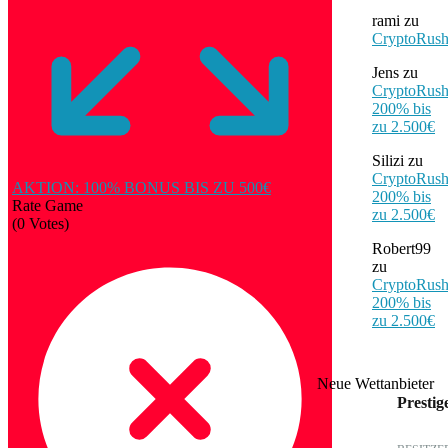
rami
zu
CryptoRus
Jens
zu
CryptoRush
200% bis
zu 2.500€
Silizi
zu
CryptoRush
AKTION: 100% BONUS BIS ZU 500€
200% bis
Rate Game
zu 2.500€
(
0
Votes)
Robert99
zu
CryptoRush
200% bis
zu 2.500€
Neue Wettanbieter
Prestig