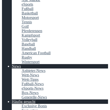
eSports
Fußball
Basketball
Motorsport
Tennis
Golf
Pferderennen
Kampfsport
Volleyball
Baseball
Handball
American Football
Rugby
Wintersport
News
Anbieter-News
Wett-News
Wett-Tipps
Fußball-News
eSports-News
Box-News
Generelle-News
Häufig gesucht
Exclusive Bonis