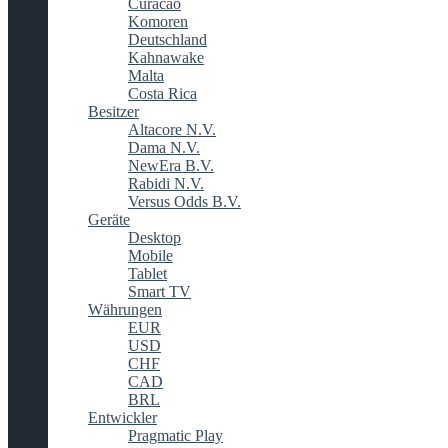
Curacao
Komoren
Deutschland
Kahnawake
Malta
Costa Rica
Besitzer
Altacore N.V.
Dama N.V.
NewEra B.V.
Rabidi N.V.
Versus Odds B.V.
Geräte
Desktop
Mobile
Tablet
Smart TV
Währungen
EUR
USD
CHF
CAD
BRL
Entwickler
Pragmatic Play