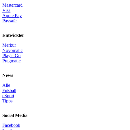
Mastercard
Visa
Apple Pay
Paysafe
Entwickler
Merkur
Novomatic
Play'n Go
Pragmatic
News
Alle
Fußball
eSport
Tipps
Social Media
Facebook