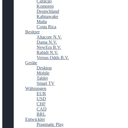
Curacao
Komoren
Deutschland
Kahnawake
Malta
Costa Rica
Besitzer
Altacore N.V.
Dama N.V.
NewEra B.V.
Rabidi N.V.
Versus Odds B.V.
Geräte
Desktop
Mobile
Tablet
Smart TV
Währungen
EUR
USD
CHF
CAD
BRL
Entwickler
Pragmatic Play