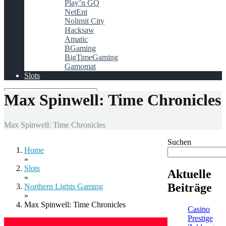
Play’n GO
NetEnt
Nolimit City
Hacksaw
Amatic
BGaming
BigTimeGaming
Gamomat
Slots
Max Spinwell: Time Chronicles
Max Spinwell: Time Chronicles
Suchen
Home
»
Slots
Aktuelle
»
Beiträge
Northern Lights Gaming
»
Max Spinwell: Time Chronicles
Casino
Prestige