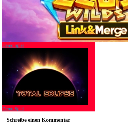
Demo Spiel
Demo Spiel
Schreibe einen Kommentar