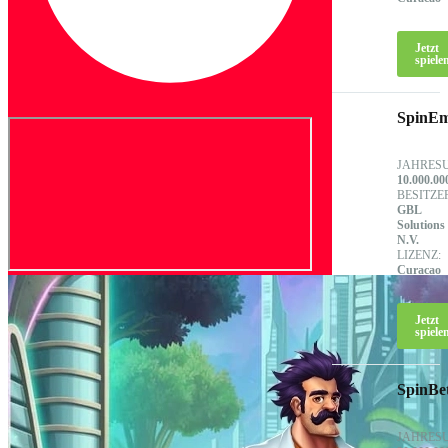
Jetzt
spiele
SpinEm
JAHRES
10.000.00
BESITZE
GBL
Solutions
N.V.
LIZENZ:
Curacao
Jetzt
spiele
SpinBe
JAHRES