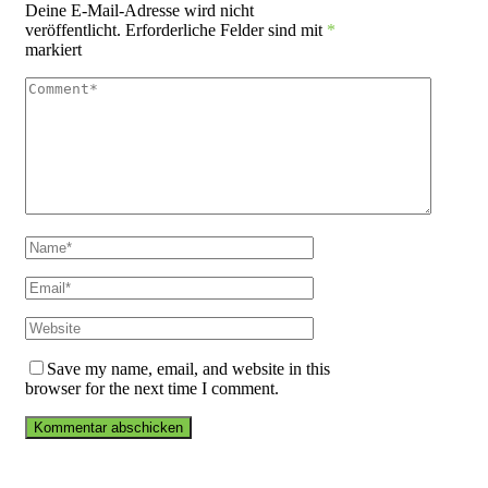
Deine E-Mail-Adresse wird nicht
veröffentlicht.
Erforderliche Felder sind mit
*
markiert
Save my name, email, and website in this
browser for the next time I comment.