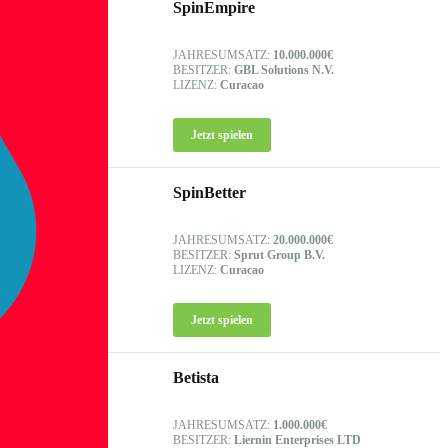
SpinEmpire
JAHRESUMSATZ:
10.000.000€
BESITZER:
GBL Solutions N.V.
LIZENZ:
Curacao
Jetzt spielen
SpinBetter
JAHRESUMSATZ:
20.000.000€
BESITZER:
Sprut Group B.V.
LIZENZ:
Curacao
Jetzt spielen
Betista
JAHRESUMSATZ:
1.000.000€
BESITZER:
Liernin Enterprises LTD