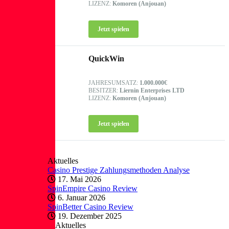
LIZENZ:
Komoren (Anjouan)
Jetzt spielen
QuickWin
JAHRESUMSATZ:
1.000.000€
BESITZER:
Liernin Enterprises LTD
LIZENZ:
Komoren (Anjouan)
Jetzt spielen
Aktuelles
Casino Prestige Zahlungsmethoden Analyse
17. Mai 2026
SpinEmpire Casino Review
6. Januar 2026
SpinBetter Casino Review
19. Dezember 2025
Aktuelles