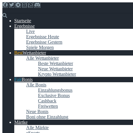
Startseite
Ergebnisse
Live
Ergebnisse Heute
Ergebnisse Gestern
Spiele Morgen
Wettanbieter
Alle Wettanbieter
Beste Wettanbieter
Neue Wettanbieter
Krypto Wettanbieter
Bonis
Alle Bonis
Einzahlungsbonus
Exclusive Bonus
Cashback
Freiwetten
Neue Bonis
Boni ohne Einzahlung
Märtke
Alle Märkte
eSports