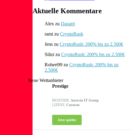
Aktuelle Kommentare
Alex
zu
Dazard
rami
zu
CryptoRush
Jens
zu
CryptoRush: 200% bis zu 2.500€
Silizi
zu
CryptoRush: 200% bis zu 2.500€
Robert99
zu
CryptoRush: 200% bis zu
2.500€
Neue Wettanbieter
Prestige
BESITZER:
Aurevia IT Group
LIZENZ:
Curacao
Jetzt spielen