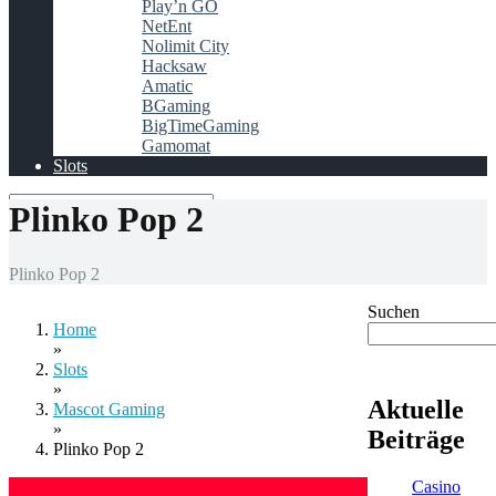
Play’n GO
NetEnt
Nolimit City
Hacksaw
Amatic
BGaming
BigTimeGaming
Gamomat
Slots
Plinko Pop 2
Plinko Pop 2
Suchen
Home
»
Slots
»
Aktuelle
Mascot Gaming
»
Beiträge
Plinko Pop 2
Casino