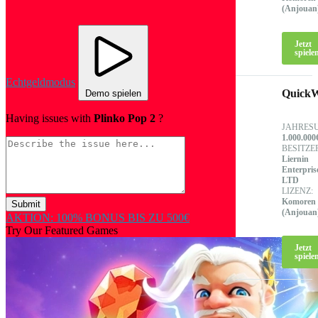
(Anjouan
Jetzt
spiele
Echtgeldmodus
Quick
Demo spielen
Having issues with
Plinko Pop 2
?
JAHRES
1.000.000
BESITZE
Liernin
Enterpris
LTD
LIZENZ:
Komoren
Submit
(Anjouan
AKTION: 100% BONUS BIS ZU 500€
Try Our Featured Games
Jetzt
spiele