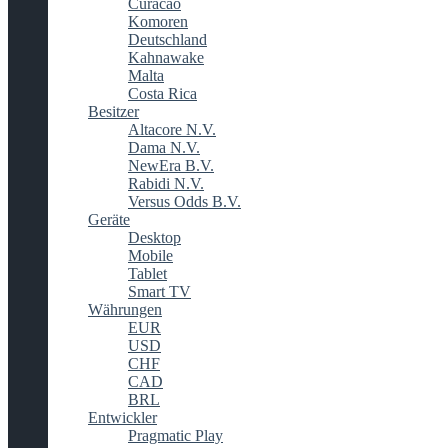
Curacao
Komoren
Deutschland
Kahnawake
Malta
Costa Rica
Besitzer
Altacore N.V.
Dama N.V.
NewEra B.V.
Rabidi N.V.
Versus Odds B.V.
Geräte
Desktop
Mobile
Tablet
Smart TV
Währungen
EUR
USD
CHF
CAD
BRL
Entwickler
Pragmatic Play