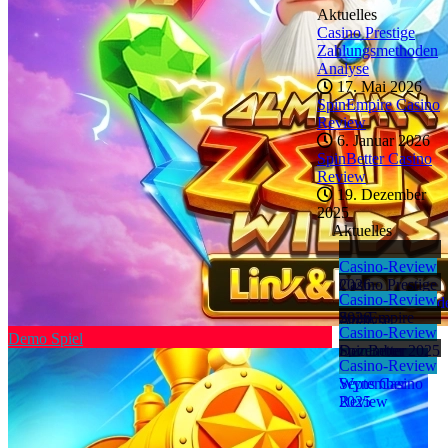
Aktuelles
Casino Prestige
Zahlungsmethoden
Analyse
17. Mai 2026
SpinEmpire Casino
Review
6. Januar 2026
SpinBetter Casino
Review
19. Dezember
2025
Aktuelles
Casino-Review
17. Mai
2026
Casino Prestige
Casino-Review
6. Januar
Zahlungsmethod
2026
SpinEmpire
Analyse
Casino-Review
19.
Casino Review
Demo Spiel
Dezember 2025
SpinBetter
Casino-Review
30.
Casino Review
September
Wyns Casino
2025
Review