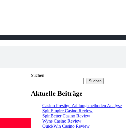
Suchen
Suchen
Aktuelle Beiträge
Casino Prestige Zahlungsmethoden Analyse
SpinEmpire Casino Review
SpinBetter Casino Review
Wyns Casino Review
QuickWin Casino Review