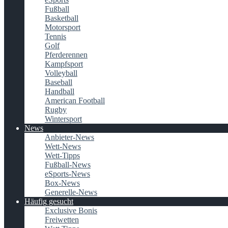
Fußball
Basketball
Motorsport
Tennis
Golf
Pferderennen
Kampfsport
Volleyball
Baseball
Handball
American Football
Rugby
Wintersport
News
Anbieter-News
Wett-News
Wett-Tipps
Fußball-News
eSports-News
Box-News
Generelle-News
Häufig gesucht
Exclusive Bonis
Freiwetten